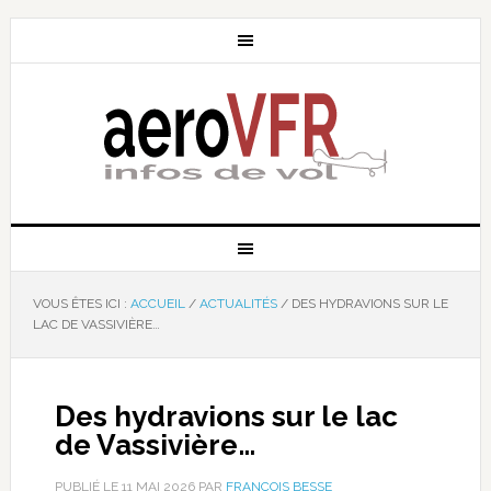
VOUS ÊTES ICI :
ACCUEIL
/
ACTUALITÉS
/
DES HYDRAVIONS SUR LE
LAC DE VASSIVIÈRE…
Des hydravions sur le lac
de Vassivière…
PUBLIÉ LE
11 MAI 2026
PAR
FRANÇOIS BESSE