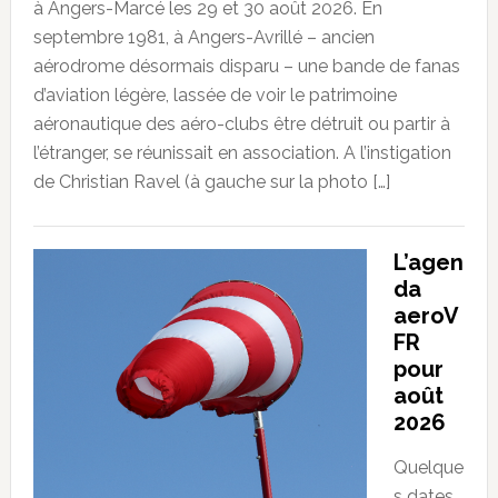
à Angers-Marcé les 29 et 30 août 2026. En
septembre 1981, à Angers-Avrillé – ancien
aérodrome désormais disparu – une bande de fanas
d’aviation légère, lassée de voir le patrimoine
aéronautique des aéro-clubs être détruit ou partir à
l’étranger, se réunissait en association. A l’instigation
de Christian Ravel (à gauche sur la photo […]
L’agen
da
aeroV
FR
pour
août
2026
Quelque
s dates