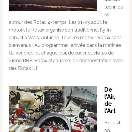
techniqu
es
autour des Rotax 4-temps. Les 21-23 août, le
motoriste Rotax organise son traditionnel fly-in
annuel à Wels, Autriche. Tous les moteur Rotax sont
bienvenus ! Au programme : arrivée dans la matinée
du vendredi et chaque jour, dejeuner et visites de
l’usine BRP-Rotax et/ou vols de démonstration avec
des Rotax […]
De
l’Air,
de
l’Art
Expositi
on