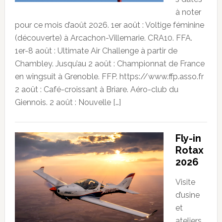
à noter
pour ce mois d’août 2026. 1er août : Voltige féminine
(découverte) à Arcachon-Villemarie. CRA10. FFA.
1er-8 août : Ultimate Air Challenge à partir de
Chambley. Jusqu’au 2 août : Championnat de France
en wingsuit à Grenoble. FFP. https://www.ffp.asso.fr
2 août : Café-croissant à Briare. Aéro-club du
Giennois. 2 août : Nouvelle […]
Fly-in
Rotax
2026
Visite
d’usine
et
ateliers