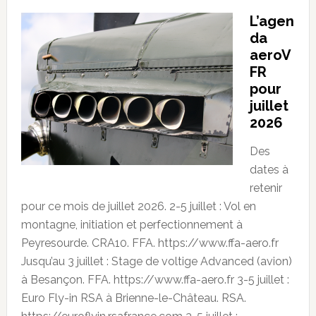
L’agen
da
aeroV
FR
pour
juillet
2026
Des
dates à
retenir
pour ce mois de juillet 2026. 2-5 juillet : Vol en
montagne, initiation et perfectionnement à
Peyresourde. CRA10. FFA. https://www.ffa-aero.fr
Jusqu’au 3 juillet : Stage de voltige Advanced (avion)
à Besançon. FFA. https://www.ffa-aero.fr 3-5 juillet :
Euro Fly-in RSA à Brienne-le-Château. RSA.