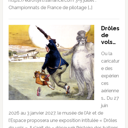
https://euroflyin.rsafrance.com 3-5 juillet :
Championnats de France de pilotage […]
Drôles
de
vols…
Ou la
caricatur
e des
expérien
ces
aérienne
s… Du 27
juin
2026 au 3 janvier 2027, le musée de l’Air et de
l’Espace proposera une exposition intitulée « Drôles
de vols ». Il s’agit de « découvrir l’histoire des ballons