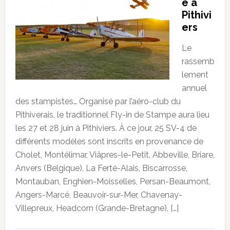
e à
Pithivi
ers
Le
rassemb
lement
annuel
des stampistes… Organisé par l’aéro-club du
Pithiverais, le traditionnel Fly-in de Stampe aura lieu
les 27 et 28 juin à Pithiviers. À ce jour, 25 SV-4 de
différents modèles sont inscrits en provenance de
Cholet, Montélimar, Viâpres-le-Petit, Abbeville, Briare,
Anvers (Belgique), La Ferté-Alais, Biscarrosse,
Montauban, Enghien-Moisselles, Persan-Beaumont,
Angers-Marcé, Beauvoir-sur-Mer, Chavenay-
Villepreux, Headcorn (Grande-Bretagne), […]