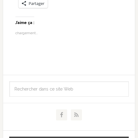
Partager
J’aime ça :
chargement…