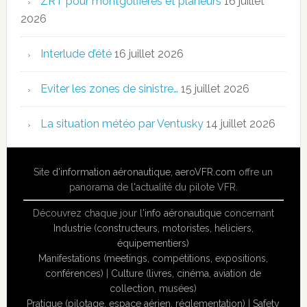
ZRT pour montgolfières et planeurs
16 juillet
2026
Interlude d’été
16 juillet 2026
Eviter les zones de sinistre…
15 juillet 2026
La situation météo par Ventusky
14 juillet 2026
Site
d'information aéronautique
,
aeroVFR.com
offre un
panorama de l'actualité du pilote VFR.
Découvrez chaque jour l'
info aéronautique
concernant
Industrie (constructeurs, motoristes, héliciers,
équipementiers)
Manifestations (meetings, compétitions, expositions,
conférences)
|
Culture (livres, cinéma, aviation de
collection, musées)
Pratique (pilotage, espace aérien, réglementation)
|
Safety