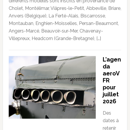
différents modèles sont inscrits en provenance de
Cholet, Montélimar, Viâpres-le-Petit, Abbeville, Briare,
Anvers (Belgique), La Ferté-Alais, Biscarrosse,
Montauban, Enghien-Moisselles, Persan-Beaumont,
Angers-Marcé, Beauvoir-sur-Mer, Chavenay-
Villepreux, Headcorn (Grande-Bretagne), […]
L’agen
da
aeroV
FR
pour
juillet
2026
Des
dates à
retenir