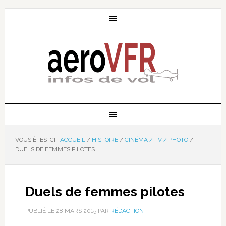
VOUS ÊTES ICI :
ACCUEIL
/
HISTOIRE
/
CINÉMA / TV / PHOTO
/
DUELS DE FEMMES PILOTES
Duels de femmes pilotes
PUBLIÉ LE
28 MARS 2015
PAR
RÉDACTION