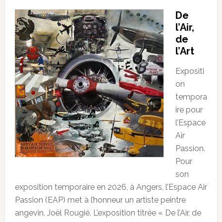
De
l’Air,
de
l’Art
Expositi
on
tempora
ire pour
l’Espace
Air
Passion.
Pour
son
exposition temporaire en 2026, à Angers, l’Espace Air
Passion (EAP) met à l’honneur un artiste peintre
angevin, Joël Rougié. L’exposition titrée « De l’Air, de