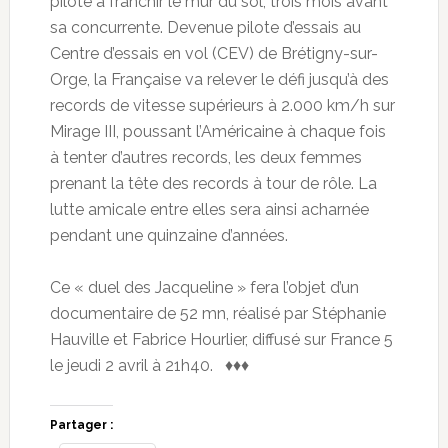
pilote à franchir le mur du sol, trois mois avant
sa concurrente. Devenue pilote d’essais au
Centre d’essais en vol (CEV) de Brétigny-sur-
Orge, la Française va relever le défi jusqu’à des
records de vitesse supérieurs à 2.000 km/h sur
Mirage III, poussant l’Américaine à chaque fois
à tenter d’autres records, les deux femmes
prenant la tête des records à tour de rôle. La
lutte amicale entre elles sera ainsi acharnée
pendant une quinzaine d’années.
Ce « duel des Jacqueline » fera l’objet d’un
documentaire de 52 mn, réalisé par Stéphanie
Hauville et Fabrice Hourlier, diffusé sur France 5
le jeudi 2 avril à 21h40. ♦♦♦
Partager :