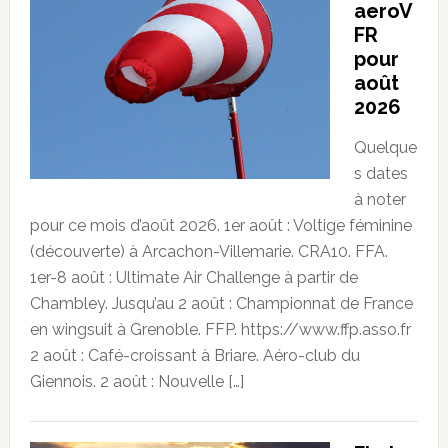
aeroV
FR
pour
août
2026
Quelque
s dates
à noter
pour ce mois d’août 2026. 1er août : Voltige féminine
(découverte) à Arcachon-Villemarie. CRA10. FFA.
1er-8 août : Ultimate Air Challenge à partir de
Chambley. Jusqu’au 2 août : Championnat de France
en wingsuit à Grenoble. FFP. https://www.ffp.asso.fr
2 août : Café-croissant à Briare. Aéro-club du
Giennois. 2 août : Nouvelle […]