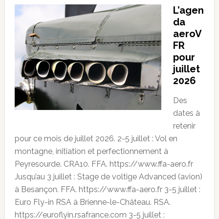
L’agen
da
aeroV
FR
pour
juillet
2026
Des
dates à
retenir
pour ce mois de juillet 2026. 2-5 juillet : Vol en
montagne, initiation et perfectionnement à
Peyresourde. CRA10. FFA. https://www.ffa-aero.fr
Jusqu’au 3 juillet : Stage de voltige Advanced (avion)
à Besançon. FFA. https://www.ffa-aero.fr 3-5 juillet :
Euro Fly-in RSA à Brienne-le-Château. RSA.
https://euroflyin.rsafrance.com 3-5 juillet :