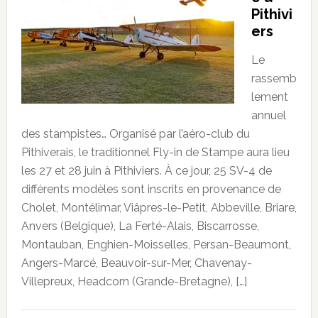
Pithivi
ers
Le
rassemb
lement
annuel
des stampistes… Organisé par l’aéro-club du
Pithiverais, le traditionnel Fly-in de Stampe aura lieu
les 27 et 28 juin à Pithiviers. À ce jour, 25 SV-4 de
différents modèles sont inscrits en provenance de
Cholet, Montélimar, Viâpres-le-Petit, Abbeville, Briare,
Anvers (Belgique), La Ferté-Alais, Biscarrosse,
Montauban, Enghien-Moisselles, Persan-Beaumont,
Angers-Marcé, Beauvoir-sur-Mer, Chavenay-
Villepreux, Headcorn (Grande-Bretagne), […]