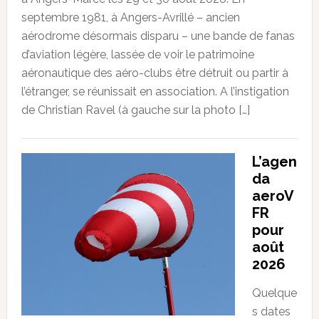
septembre 1981, à Angers-Avrillé – ancien
aérodrome désormais disparu – une bande de fanas
d’aviation légère, lassée de voir le patrimoine
aéronautique des aéro-clubs être détruit ou partir à
l’étranger, se réunissait en association. A l’instigation
de Christian Ravel (à gauche sur la photo […]
L’agen
da
aeroV
FR
pour
août
2026
Quelque
s dates