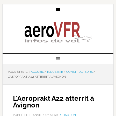
VOUS ÊTES ICI :
ACCUEIL
/
INDUSTRIE
/
CONSTRUCTEURS
/
L’AEROPRAKT A22 ATTERRIT À AVIGNON
L’Aeroprakt A22 atterrit à
Avignon
PUBLIÉ LE
4 JANVIER 2016
PAR
RÉDACTION