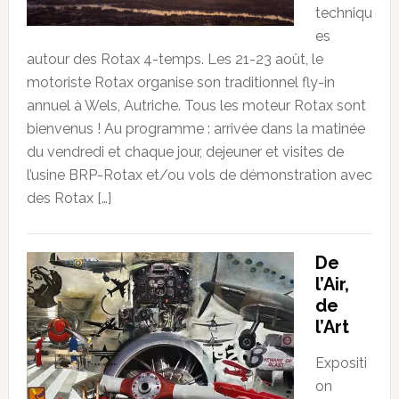
techniqu
es
autour des Rotax 4-temps. Les 21-23 août, le
motoriste Rotax organise son traditionnel fly-in
annuel à Wels, Autriche. Tous les moteur Rotax sont
bienvenus ! Au programme : arrivée dans la matinée
du vendredi et chaque jour, dejeuner et visites de
l’usine BRP-Rotax et/ou vols de démonstration avec
des Rotax […]
De
l’Air,
de
l’Art
Expositi
on