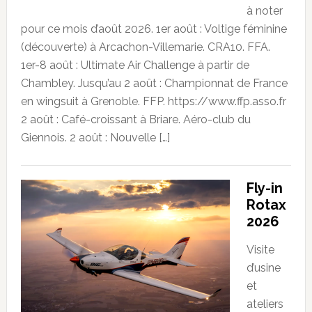
à noter
pour ce mois d’août 2026. 1er août : Voltige féminine
(découverte) à Arcachon-Villemarie. CRA10. FFA.
1er-8 août : Ultimate Air Challenge à partir de
Chambley. Jusqu’au 2 août : Championnat de France
en wingsuit à Grenoble. FFP. https://www.ffp.asso.fr
2 août : Café-croissant à Briare. Aéro-club du
Giennois. 2 août : Nouvelle […]
Fly-in
Rotax
2026
Visite
d’usine
et
ateliers