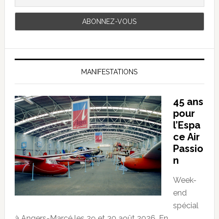
MANIFESTATIONS
45 ans
pour
l’Espa
ce Air
Passio
n
Week-
end
spécial
à Angers-Marcé les 29 et 30 août 2026. En