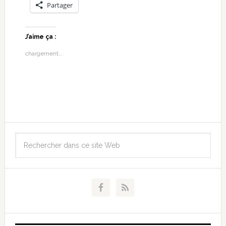
Partager
J’aime ça :
chargement…