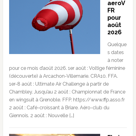
aeroV
FR
pour
août
2026
Quelque
s dates
à noter
pour ce mois d’août 2026. 1er août : Voltige féminine
(découverte) à Arcachon-Villemarie. CRA10. FFA.
1er-8 août : Ultimate Air Challenge à partir de
Chambley. Jusqu’au 2 août : Championnat de France
en wingsuit à Grenoble. FFP. https://www.ffp.asso.fr
2 août : Café-croissant à Briare. Aéro-club du
Giennois. 2 août : Nouvelle […]