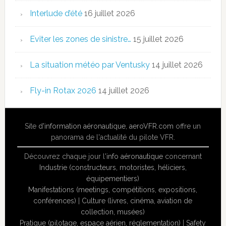
Interlude d’été
16 juillet 2026
Eviter les zones de sinistre…
15 juillet 2026
La situation météo par Ventusky
14 juillet 2026
Fly-in Rotax 2026
14 juillet 2026
Site
d'information aéronautique
,
aeroVFR.com
offre un
panorama de l'actualité du pilote VFR.
Découvrez chaque jour l'
info aéronautique
concernant
Industrie (constructeurs, motoristes, héliciers,
équipementiers)
Manifestations (meetings, compétitions, expositions,
conférences)
|
Culture (livres, cinéma, aviation de
collection, musées)
Pratique (pilotage, espace aérien, réglementation)
|
Safety