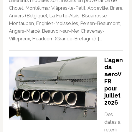
différents modèles sont inscrits en provenance de
Cholet, Montélimar, Viâpres-le-Petit, Abbeville, Briare,
Anvers (Belgique), La Ferté-Alais, Biscarrosse,
Montauban, Enghien-Moisselles, Persan-Beaumont,
Angers-Marcé, Beauvoir-sur-Mer, Chavenay-
Villepreux, Headcorn (Grande-Bretagne), […]
L’agen
da
aeroV
FR
pour
juillet
2026
Des
dates à
retenir