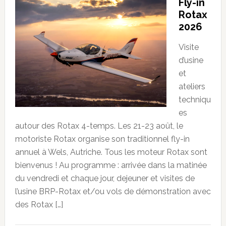
Fly-in
Rotax
2026
Visite
d’usine
et
ateliers
techniqu
es
autour des Rotax 4-temps. Les 21-23 août, le
motoriste Rotax organise son traditionnel fly-in
annuel à Wels, Autriche. Tous les moteur Rotax sont
bienvenus ! Au programme : arrivée dans la matinée
du vendredi et chaque jour, dejeuner et visites de
l’usine BRP-Rotax et/ou vols de démonstration avec
des Rotax […]