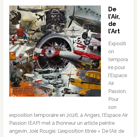
De
l’Air,
de
l’Art
Expositi
on
tempora
ire pour
l’Espace
Air
Passion.
Pour
son
exposition temporaire en 2026, à Angers, l’Espace Air
Passion (EAP) met à l’honneur un artiste peintre
angevin, Joël Rougié. L’exposition titrée « De l’Air, de