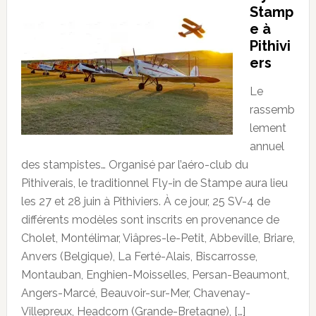
Stamp
e à
Pithivi
ers
Le
rassemb
lement
annuel
des stampistes… Organisé par l’aéro-club du
Pithiverais, le traditionnel Fly-in de Stampe aura lieu
les 27 et 28 juin à Pithiviers. À ce jour, 25 SV-4 de
différents modèles sont inscrits en provenance de
Cholet, Montélimar, Viâpres-le-Petit, Abbeville, Briare,
Anvers (Belgique), La Ferté-Alais, Biscarrosse,
Montauban, Enghien-Moisselles, Persan-Beaumont,
Angers-Marcé, Beauvoir-sur-Mer, Chavenay-
Villepreux, Headcorn (Grande-Bretagne), […]