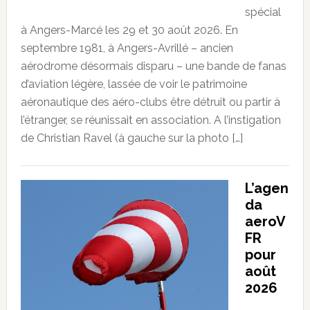
spécial
à Angers-Marcé les 29 et 30 août 2026. En
septembre 1981, à Angers-Avrillé – ancien
aérodrome désormais disparu – une bande de fanas
d’aviation légère, lassée de voir le patrimoine
aéronautique des aéro-clubs être détruit ou partir à
l’étranger, se réunissait en association. A l’instigation
de Christian Ravel (à gauche sur la photo […]
L’agen
da
aeroV
FR
pour
août
2026