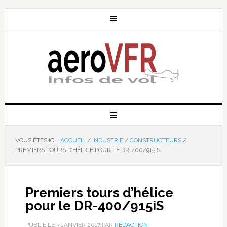
VOUS ÊTES ICI :
ACCUEIL
/
INDUSTRIE
/
CONSTRUCTEURS
/
PREMIERS TOURS D’HÉLICE POUR LE DR-400/915IS
Premiers tours d’hélice
pour le DR-400/915iS
PUBLIÉ LE
3 JANVIER 2017
PAR
RÉDACTION