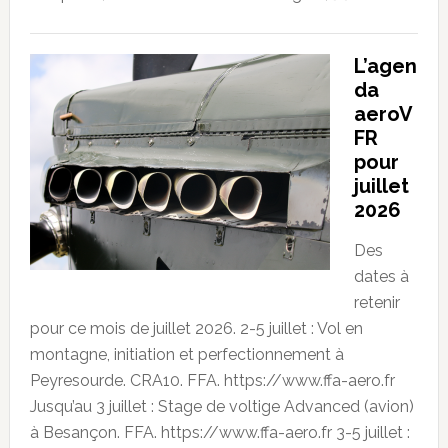
L’agen
da
aeroV
FR
pour
juillet
2026
Des
dates à
retenir
pour ce mois de juillet 2026. 2-5 juillet : Vol en
montagne, initiation et perfectionnement à
Peyresourde. CRA10. FFA. https://www.ffa-aero.fr
Jusqu’au 3 juillet : Stage de voltige Advanced (avion)
à Besançon. FFA. https://www.ffa-aero.fr 3-5 juillet :