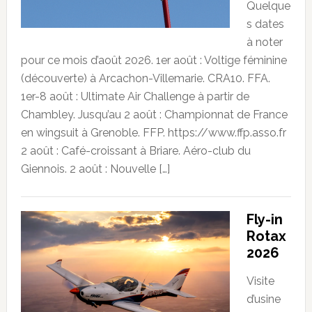
Quelque
s dates
à noter
pour ce mois d’août 2026. 1er août : Voltige féminine
(découverte) à Arcachon-Villemarie. CRA10. FFA.
1er-8 août : Ultimate Air Challenge à partir de
Chambley. Jusqu’au 2 août : Championnat de France
en wingsuit à Grenoble. FFP. https://www.ffp.asso.fr
2 août : Café-croissant à Briare. Aéro-club du
Giennois. 2 août : Nouvelle […]
Fly-in
Rotax
2026
Visite
d’usine