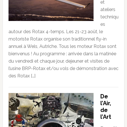
et
ateliers
techniqu
es
autour des Rotax 4-temps. Les 21-23 août, le
motoriste Rotax organise son traditionnel fly-in
annuel à Wels, Autriche. Tous les moteur Rotax sont
bienvenus ! Au programme : arrivée dans la matinée
du vendredi et chaque jour, dejeuner et visites de
l’usine BRP-Rotax et/ou vols de démonstration avec
des Rotax […]
De
l’Air,
de
l’Art