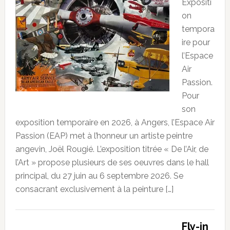
Expositi
on
tempora
ire pour
l’Espace
Air
Passion.
Pour
son
exposition temporaire en 2026, à Angers, l’Espace Air
Passion (EAP) met à l’honneur un artiste peintre
angevin, Joël Rougié. L’exposition titrée « De l’Air, de
l’Art » propose plusieurs de ses oeuvres dans le hall
principal, du 27 juin au 6 septembre 2026. Se
consacrant exclusivement à la peinture […]
Fly-in