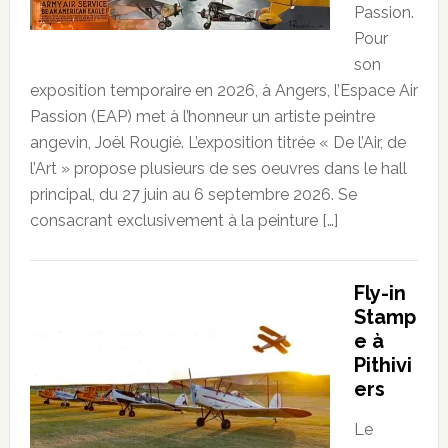
Passion.
Pour
son
exposition temporaire en 2026, à Angers, l’Espace Air
Passion (EAP) met à l’honneur un artiste peintre
angevin, Joël Rougié. L’exposition titrée « De l’Air, de
l’Art » propose plusieurs de ses oeuvres dans le hall
principal, du 27 juin au 6 septembre 2026. Se
consacrant exclusivement à la peinture […]
Fly-in
Stamp
e à
Pithivi
ers
Le