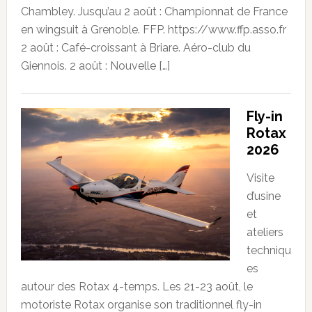
Chambley. Jusqu’au 2 août : Championnat de France
en wingsuit à Grenoble. FFP. https://www.ffp.asso.fr
2 août : Café-croissant à Briare. Aéro-club du
Giennois. 2 août : Nouvelle […]
Fly-in
Rotax
2026
Visite
d’usine
et
ateliers
techniqu
es
autour des Rotax 4-temps. Les 21-23 août, le
motoriste Rotax organise son traditionnel fly-in