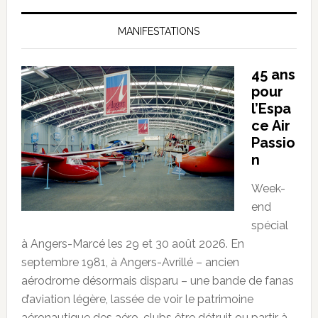
MANIFESTATIONS
45 ans
pour
l’Espa
ce Air
Passio
n
Week-
end
spécial
à Angers-Marcé les 29 et 30 août 2026. En
septembre 1981, à Angers-Avrillé – ancien
aérodrome désormais disparu – une bande de fanas
d’aviation légère, lassée de voir le patrimoine
aéronautique des aéro-clubs être détruit ou partir à