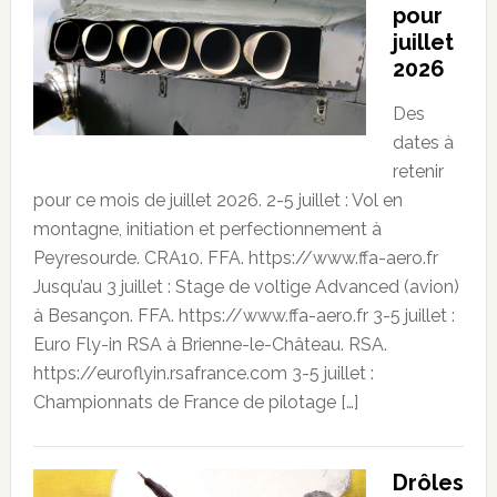
pour
juillet
2026
Des
dates à
retenir
pour ce mois de juillet 2026. 2-5 juillet : Vol en
montagne, initiation et perfectionnement à
Peyresourde. CRA10. FFA. https://www.ffa-aero.fr
Jusqu’au 3 juillet : Stage de voltige Advanced (avion)
à Besançon. FFA. https://www.ffa-aero.fr 3-5 juillet :
Euro Fly-in RSA à Brienne-le-Château. RSA.
https://euroflyin.rsafrance.com 3-5 juillet :
Championnats de France de pilotage […]
Drôles