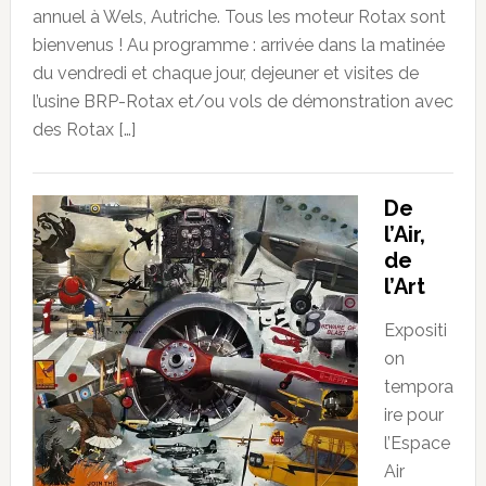
annuel à Wels, Autriche. Tous les moteur Rotax sont
bienvenus ! Au programme : arrivée dans la matinée
du vendredi et chaque jour, dejeuner et visites de
l’usine BRP-Rotax et/ou vols de démonstration avec
des Rotax […]
De
l’Air,
de
l’Art
Expositi
on
tempora
ire pour
l’Espace
Air