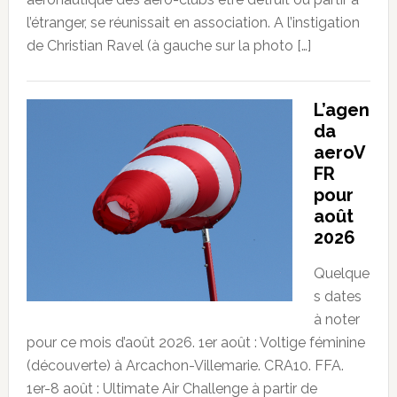
l’étranger, se réunissait en association. A l’instigation
de Christian Ravel (à gauche sur la photo […]
L’agen
da
aeroV
FR
pour
août
2026
Quelque
s dates
à noter
pour ce mois d’août 2026. 1er août : Voltige féminine
(découverte) à Arcachon-Villemarie. CRA10. FFA.
1er-8 août : Ultimate Air Challenge à partir de