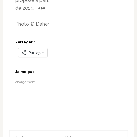
proposé à partir
de 2014. ♦♦♦
Photo © Daher
Partager :
Partager
J’aime ça :
chargement…