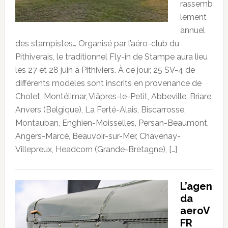
rassemb
lement
annuel
des stampistes… Organisé par l’aéro-club du
Pithiverais, le traditionnel Fly-in de Stampe aura lieu
les 27 et 28 juin à Pithiviers. À ce jour, 25 SV-4 de
différents modèles sont inscrits en provenance de
Cholet, Montélimar, Viâpres-le-Petit, Abbeville, Briare,
Anvers (Belgique), La Ferté-Alais, Biscarrosse,
Montauban, Enghien-Moisselles, Persan-Beaumont,
Angers-Marcé, Beauvoir-sur-Mer, Chavenay-
Villepreux, Headcorn (Grande-Bretagne), […]
L’agen
da
aeroV
FR