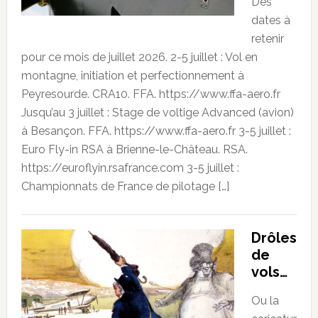
Des
dates à
retenir
pour ce mois de juillet 2026. 2-5 juillet : Vol en
montagne, initiation et perfectionnement à
Peyresourde. CRA10. FFA. https://www.ffa-aero.fr
Jusqu’au 3 juillet : Stage de voltige Advanced (avion)
à Besançon. FFA. https://www.ffa-aero.fr 3-5 juillet :
Euro Fly-in RSA à Brienne-le-Château. RSA.
https://euroflyin.rsafrance.com 3-5 juillet :
Championnats de France de pilotage […]
Drôles
de
vols…
Ou la