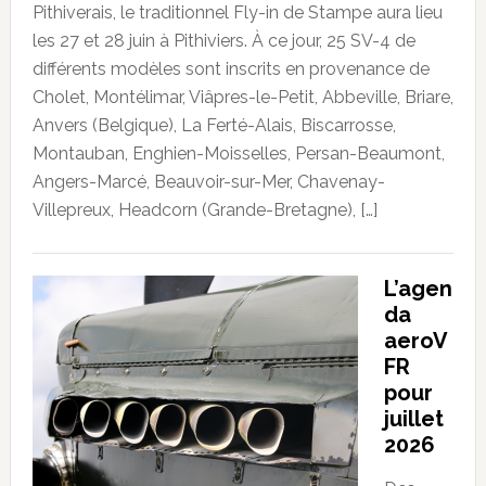
Pithiverais, le traditionnel Fly-in de Stampe aura lieu
les 27 et 28 juin à Pithiviers. À ce jour, 25 SV-4 de
différents modèles sont inscrits en provenance de
Cholet, Montélimar, Viâpres-le-Petit, Abbeville, Briare,
Anvers (Belgique), La Ferté-Alais, Biscarrosse,
Montauban, Enghien-Moisselles, Persan-Beaumont,
Angers-Marcé, Beauvoir-sur-Mer, Chavenay-
Villepreux, Headcorn (Grande-Bretagne), […]
L’agen
da
aeroV
FR
pour
juillet
2026