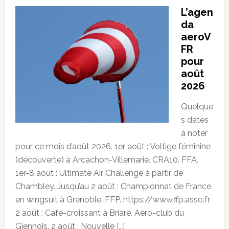
L’agen
da
aeroV
FR
pour
août
2026
Quelque
s dates
à noter
pour ce mois d’août 2026. 1er août : Voltige féminine
(découverte) à Arcachon-Villemarie. CRA10. FFA.
1er-8 août : Ultimate Air Challenge à partir de
Chambley. Jusqu’au 2 août : Championnat de France
en wingsuit à Grenoble. FFP. https://www.ffp.asso.fr
2 août : Café-croissant à Briare. Aéro-club du
Giennois. 2 août : Nouvelle […]