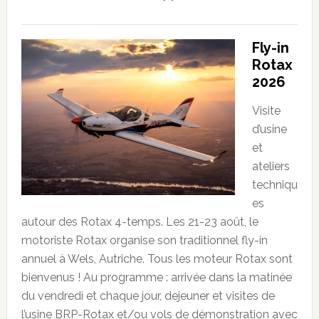
Fly-in
Rotax
2026
Visite
d’usine
et
ateliers
techniqu
es
autour des Rotax 4-temps. Les 21-23 août, le
motoriste Rotax organise son traditionnel fly-in
annuel à Wels, Autriche. Tous les moteur Rotax sont
bienvenus ! Au programme : arrivée dans la matinée
du vendredi et chaque jour, dejeuner et visites de
l’usine BRP-Rotax et/ou vols de démonstration avec