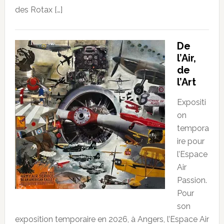
des Rotax […]
De
l’Air,
de
l’Art
Expositi
on
tempora
ire pour
l’Espace
Air
Passion.
Pour
son
exposition temporaire en 2026, à Angers, l’Espace Air