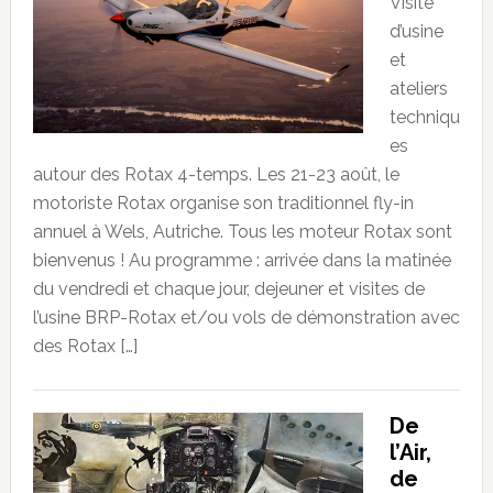
Visite
d’usine
et
ateliers
techniqu
es
autour des Rotax 4-temps. Les 21-23 août, le
motoriste Rotax organise son traditionnel fly-in
annuel à Wels, Autriche. Tous les moteur Rotax sont
bienvenus ! Au programme : arrivée dans la matinée
du vendredi et chaque jour, dejeuner et visites de
l’usine BRP-Rotax et/ou vols de démonstration avec
des Rotax […]
De
l’Air,
de