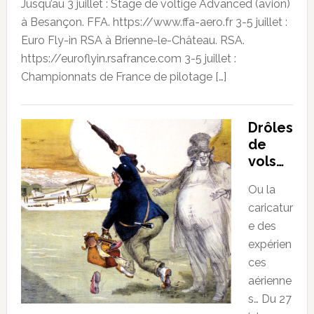
Jusqu’au 3 juillet : Stage de voltige Advanced (avion)
à Besançon. FFA. https://www.ffa-aero.fr 3-5 juillet :
Euro Fly-in RSA à Brienne-le-Château. RSA.
https://euroflyin.rsafrance.com 3-5 juillet :
Championnats de France de pilotage […]
Drôles
de
vols…
Ou la
caricatur
e des
expérien
ces
aérienne
s… Du 27