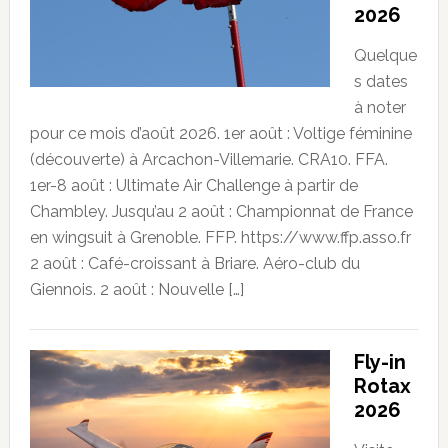
2026
Quelque
s dates
à noter
pour ce mois d’août 2026. 1er août : Voltige féminine
(découverte) à Arcachon-Villemarie. CRA10. FFA.
1er-8 août : Ultimate Air Challenge à partir de
Chambley. Jusqu’au 2 août : Championnat de France
en wingsuit à Grenoble. FFP. https://www.ffp.asso.fr
2 août : Café-croissant à Briare. Aéro-club du
Giennois. 2 août : Nouvelle […]
Fly-in
Rotax
2026