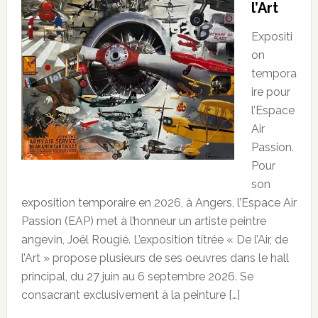
l’Art
Expositi
on
tempora
ire pour
l’Espace
Air
Passion.
Pour
son
exposition temporaire en 2026, à Angers, l’Espace Air
Passion (EAP) met à l’honneur un artiste peintre
angevin, Joël Rougié. L’exposition titrée « De l’Air, de
l’Art » propose plusieurs de ses oeuvres dans le hall
principal, du 27 juin au 6 septembre 2026. Se
consacrant exclusivement à la peinture […]