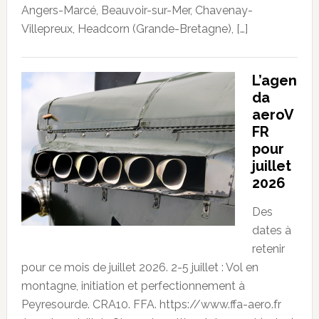
Angers-Marcé, Beauvoir-sur-Mer, Chavenay-
Villepreux, Headcorn (Grande-Bretagne), […]
L’agen
da
aeroV
FR
pour
juillet
2026
Des
dates à
retenir
pour ce mois de juillet 2026. 2-5 juillet : Vol en
montagne, initiation et perfectionnement à
Peyresourde. CRA10. FFA. https://www.ffa-aero.fr