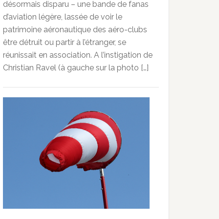
désormais disparu – une bande de fanas
d’aviation légère, lassée de voir le
patrimoine aéronautique des aéro-clubs
être détruit ou partir à l’étranger, se
réunissait en association. A l’instigation de
Christian Ravel (à gauche sur la photo […]