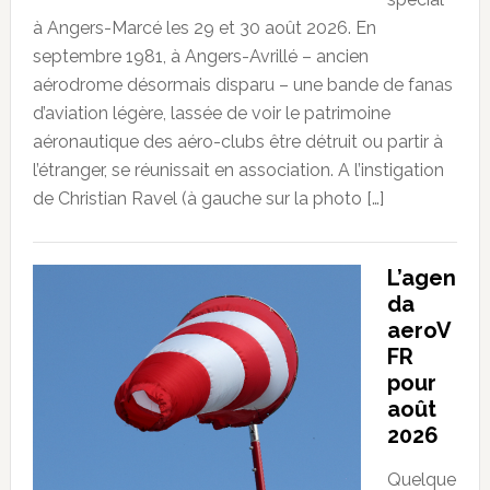
à Angers-Marcé les 29 et 30 août 2026. En
septembre 1981, à Angers-Avrillé – ancien
aérodrome désormais disparu – une bande de fanas
d’aviation légère, lassée de voir le patrimoine
aéronautique des aéro-clubs être détruit ou partir à
l’étranger, se réunissait en association. A l’instigation
de Christian Ravel (à gauche sur la photo […]
L’agen
da
aeroV
FR
pour
août
2026
Quelque