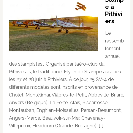
e à
Pithivi
ers
Le
rassemb
lement
annuel
des stampistes… Organisé par l’aéro-club du
Pithiverais, le traditionnel Fly-in de Stampe aura lieu
les 27 et 28 juin à Pithiviers. À ce jour, 25 SV-4 de
différents modèles sont inscrits en provenance de
Cholet, Montélimar, Viâpres-le-Petit, Abbeville, Briare,
Anvers (Belgique), La Ferté-Alais, Biscarrosse,
Montauban, Enghien-Moisselles, Persan-Beaumont,
Angers-Marcé, Beauvoir-sur-Mer, Chavenay-
Villepreux, Headcorn (Grande-Bretagne), […]