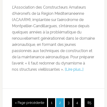
L’Association des Constructeurs Amateurs
d’Aéronefs de la Région Méditerranéenne
(ACAARM), implantée sur l’aérodrome de
Montpellier-Candillargues, s’intéresse depuis
quelques années à la problématique du
renouvellement générationnel dans le domaine
aéronautique, en formant des jeunes
passionnés aux techniques de construction et
de la maintenance aéronautique. Pour préparer
l’avenir, « il faut redonner du dynamisme à
nos structures vieillissantes ».
[Lire plus…]
« Page précédente
1
2
3
4
…
85