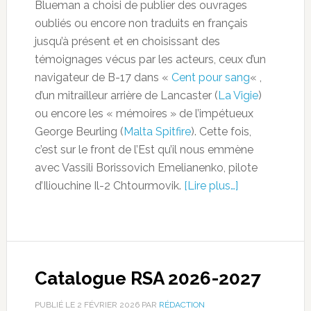
Blueman a choisi de publier des ouvrages
oubliés ou encore non traduits en français
jusqu’à présent et en choisissant des
témoignages vécus par les acteurs, ceux d’un
navigateur de B-17 dans «
Cent pour sang
« ,
d’un mitrailleur arrière de Lancaster (
La Vigie
)
ou encore les « mémoires » de l’impétueux
George Beurling (
Malta Spitfire
). Cette fois,
c’est sur le front de l’Est qu’il nous emmène
avec Vassili Borissovich Emelianenko, pilote
d’Iliouchine Il-2 Chtourmovik.
[Lire plus…]
Catalogue RSA 2026-2027
PUBLIÉ LE
2 FÉVRIER 2026
PAR
RÉDACTION