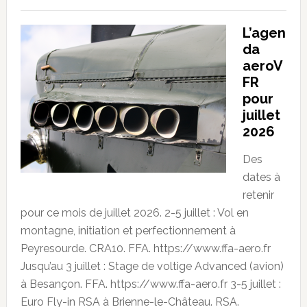
L’agen
da
aeroV
FR
pour
juillet
2026
Des
dates à
retenir
pour ce mois de juillet 2026. 2-5 juillet : Vol en
montagne, initiation et perfectionnement à
Peyresourde. CRA10. FFA. https://www.ffa-aero.fr
Jusqu’au 3 juillet : Stage de voltige Advanced (avion)
à Besançon. FFA. https://www.ffa-aero.fr 3-5 juillet :
Euro Fly-in RSA à Brienne-le-Château. RSA.