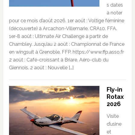
s dates
à noter
pour ce mois d’août 2026. 1er août : Voltige féminine
(découverte) à Arcachon-Villemarie. CRA10. FFA.
1er-8 août : Ultimate Air Challenge à partir de
Chambley. Jusqu’au 2 août : Championnat de France
en wingsuit à Grenoble. FFP. https://www.ffp.asso.fr
2 août : Café-croissant à Briare. Aéro-club du
Giennois. 2 août : Nouvelle […]
Fly-in
Rotax
2026
Visite
d’usine
et