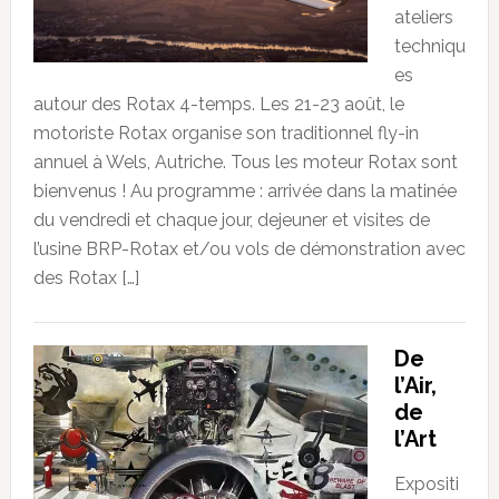
ateliers
techniqu
es
autour des Rotax 4-temps. Les 21-23 août, le
motoriste Rotax organise son traditionnel fly-in
annuel à Wels, Autriche. Tous les moteur Rotax sont
bienvenus ! Au programme : arrivée dans la matinée
du vendredi et chaque jour, dejeuner et visites de
l’usine BRP-Rotax et/ou vols de démonstration avec
des Rotax […]
De
l’Air,
de
l’Art
Expositi