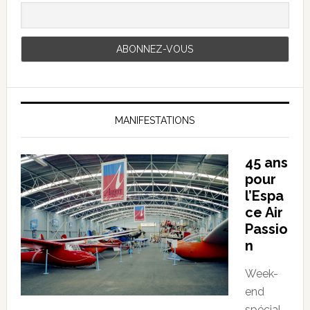
MANIFESTATIONS
45 ans
pour
l’Espa
ce Air
Passio
n
Week-
end
spécial