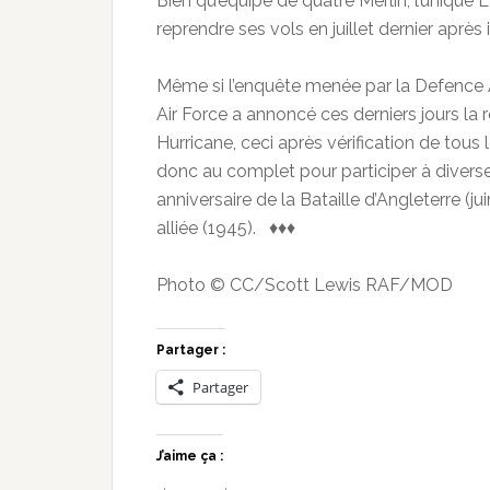
Bien qu’équipé de quatre Merlin, l’unique 
reprendre ses vols en juillet dernier après
Même si l’enquête menée par la Defence A
Air Force a annoncé ces derniers jours la r
Hurricane, ceci après vérification de tou
donc au complet pour participer à dive
anniversaire de la Bataille d’Angleterre (ju
alliée (1945). ♦♦♦
Photo © CC/Scott Lewis RAF/MOD
Partager :
Partager
J’aime ça :