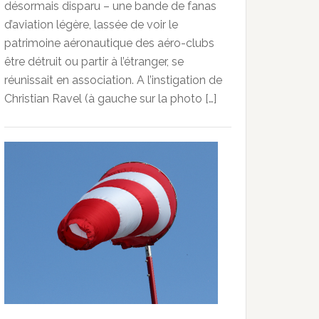
désormais disparu – une bande de fanas
d’aviation légère, lassée de voir le
patrimoine aéronautique des aéro-clubs
être détruit ou partir à l’étranger, se
réunissait en association. A l’instigation de
Christian Ravel (à gauche sur la photo […]