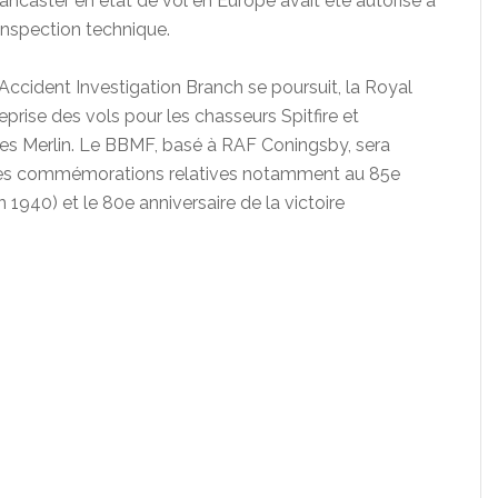
Lancaster en état de vol en Europe avait été autorisé à
 inspection technique.
ccident Investigation Branch se poursuit, la Royal
eprise des vols pour les chasseurs Spitfire et
s les Merlin. Le BBMF, basé à RAF Coningsby, sera
rses commémorations relatives notamment au 85e
in 1940) et le 80e anniversaire de la victoire