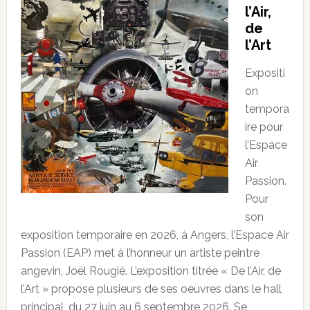
l’Air,
de
l’Art
Expositi
on
tempora
ire pour
l’Espace
Air
Passion.
Pour
son
exposition temporaire en 2026, à Angers, l’Espace Air
Passion (EAP) met à l’honneur un artiste peintre
angevin, Joël Rougié. L’exposition titrée « De l’Air, de
l’Art » propose plusieurs de ses oeuvres dans le hall
principal, du 27 juin au 6 septembre 2026. Se