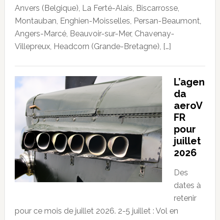
Anvers (Belgique), La Ferté-Alais, Biscarrosse,
Montauban, Enghien-Moisselles, Persan-Beaumont,
Angers-Marcé, Beauvoir-sur-Mer, Chavenay-
Villepreux, Headcorn (Grande-Bretagne), […]
L’agen
da
aeroV
FR
pour
juillet
2026
Des
dates à
retenir
pour ce mois de juillet 2026. 2-5 juillet : Vol en