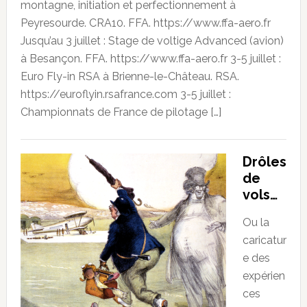
montagne, initiation et perfectionnement à
Peyresourde. CRA10. FFA. https://www.ffa-aero.fr
Jusqu’au 3 juillet : Stage de voltige Advanced (avion)
à Besançon. FFA. https://www.ffa-aero.fr 3-5 juillet :
Euro Fly-in RSA à Brienne-le-Château. RSA.
https://euroflyin.rsafrance.com 3-5 juillet :
Championnats de France de pilotage […]
Drôles
de
vols…
Ou la
caricatur
e des
expérien
ces