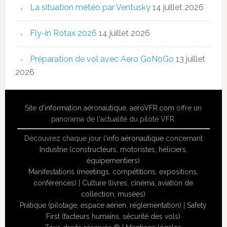
La situation météo par Ventusky
14 juillet 2026
Fly-in Rotax 2026
14 juillet 2026
Préparation de vol avec Aero GoNoGo
13 juillet
2026
Site
d'information aéronautique
,
aeroVFR.com
offre un
panorama de l'actualité du pilote VFR.
Découvrez chaque jour l'
info aéronautique
concernant
Industrie (constructeurs, motoristes, héliciers,
équipementiers)
Manifestations (meetings, compétitions, expositions,
conférences)
|
Culture (livres, cinéma, aviation de
collection, musées)
Pratique (pilotage, espace aérien, réglementation)
|
Safety
First (facteurs humains, sécurité des vols)