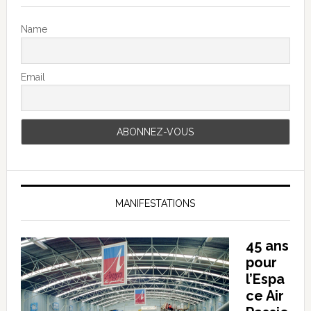
Name
Email
MANIFESTATIONS
45 ans
pour
l’Espa
ce Air