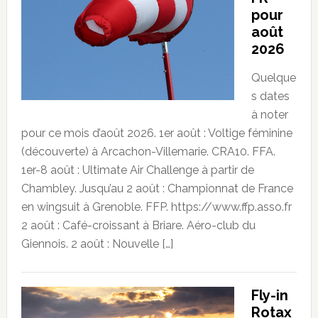
pour
août
2026
Quelque
s dates
à noter
pour ce mois d’août 2026. 1er août : Voltige féminine
(découverte) à Arcachon-Villemarie. CRA10. FFA.
1er-8 août : Ultimate Air Challenge à partir de
Chambley. Jusqu’au 2 août : Championnat de France
en wingsuit à Grenoble. FFP. https://www.ffp.asso.fr
2 août : Café-croissant à Briare. Aéro-club du
Giennois. 2 août : Nouvelle […]
Fly-in
Rotax