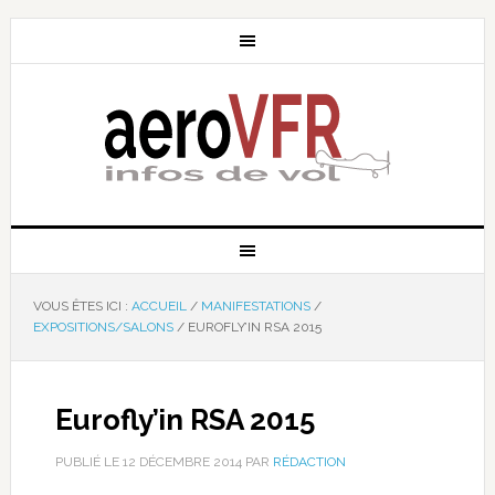
VOUS ÊTES ICI :
ACCUEIL
/
MANIFESTATIONS
/
EXPOSITIONS/SALONS
/
EUROFLY’IN RSA 2015
Eurofly’in RSA 2015
PUBLIÉ LE
12 DÉCEMBRE 2014
PAR
RÉDACTION