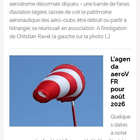
aérodrome désormais disparu – une bande de fanas
d’aviation légère, lassée de voir le patrimoine
aéronautique des aéro-clubs être détruit ou partir à
l’étranger, se réunissait en association. A l’instigation
de Christian Ravel (à gauche sur la photo […]
L’agen
da
aeroV
FR
pour
août
2026
Quelque
s dates
à noter