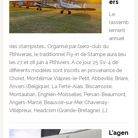
ers
Le
rassemb
lement
annuel
des stampistes… Organisé par l’aéro-club du
Pithiverais, le traditionnel Fly-in de Stampe aura lieu
les 27 et 28 juin à Pithiviers. À ce jour, 25 SV-4 de
différents modèles sont inscrits en provenance de
Cholet, Montélimar, Viâpres-le-Petit, Abbeville, Briare,
Anvers (Belgique), La Ferté-Alais, Biscarrosse,
Montauban, Enghien-Moisselles, Persan-Beaumont,
Angers-Marcé, Beauvoir-sur-Mer, Chavenay-
Villepreux, Headcorn (Grande-Bretagne), […]
L’agen