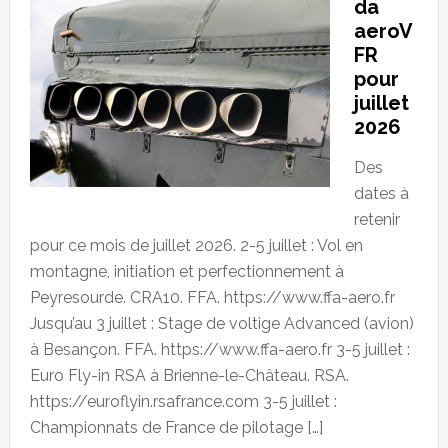
da
aeroV
FR
pour
juillet
2026
Des
dates à
retenir
pour ce mois de juillet 2026. 2-5 juillet : Vol en
montagne, initiation et perfectionnement à
Peyresourde. CRA10. FFA. https://www.ffa-aero.fr
Jusqu’au 3 juillet : Stage de voltige Advanced (avion)
à Besançon. FFA. https://www.ffa-aero.fr 3-5 juillet :
Euro Fly-in RSA à Brienne-le-Château. RSA.
https://euroflyin.rsafrance.com 3-5 juillet :
Championnats de France de pilotage […]