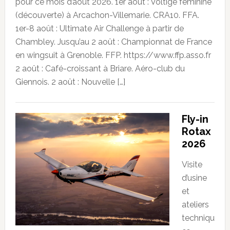
pour ce mois d’août 2026. 1er août : Voltige féminine
(découverte) à Arcachon-Villemarie. CRA10. FFA.
1er-8 août : Ultimate Air Challenge à partir de
Chambley. Jusqu’au 2 août : Championnat de France
en wingsuit à Grenoble. FFP. https://www.ffp.asso.fr
2 août : Café-croissant à Briare. Aéro-club du
Giennois. 2 août : Nouvelle […]
Fly-in
Rotax
2026
Visite
d’usine
et
ateliers
techniqu