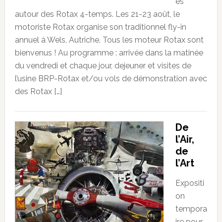
es
autour des Rotax 4-temps. Les 21-23 août, le
motoriste Rotax organise son traditionnel fly-in
annuel à Wels, Autriche. Tous les moteur Rotax sont
bienvenus ! Au programme : arrivée dans la matinée
du vendredi et chaque jour, dejeuner et visites de
l’usine BRP-Rotax et/ou vols de démonstration avec
des Rotax […]
De
l’Air,
de
l’Art
Expositi
on
tempora
ire pour