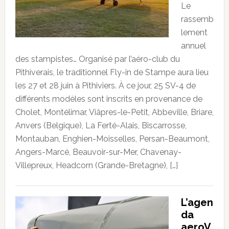
Le
rassemb
lement
annuel
des stampistes… Organisé par l’aéro-club du
Pithiverais, le traditionnel Fly-in de Stampe aura lieu
les 27 et 28 juin à Pithiviers. À ce jour, 25 SV-4 de
différents modèles sont inscrits en provenance de
Cholet, Montélimar, Viâpres-le-Petit, Abbeville, Briare,
Anvers (Belgique), La Ferté-Alais, Biscarrosse,
Montauban, Enghien-Moisselles, Persan-Beaumont,
Angers-Marcé, Beauvoir-sur-Mer, Chavenay-
Villepreux, Headcorn (Grande-Bretagne), […]
L’agen
da
aeroV