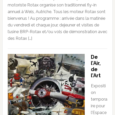
motoriste Rotax organise son traditionnel fly-in
annuel à Wels, Autriche. Tous les moteur Rotax sont
bienvenus ! Au programme : arrivée dans la matinée
du vendredi et chaque jour, dejeuner et visites de
l’usine BRP-Rotax et/ou vols de démonstration avec
des Rotax […]
De
l’Air,
de
l’Art
Expositi
on
tempora
ire pour
l’Espace