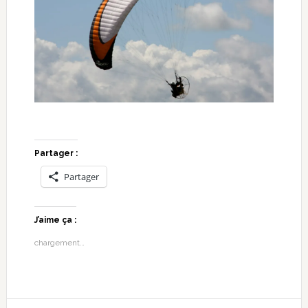
Partager :
Partager
J’aime ça :
chargement…