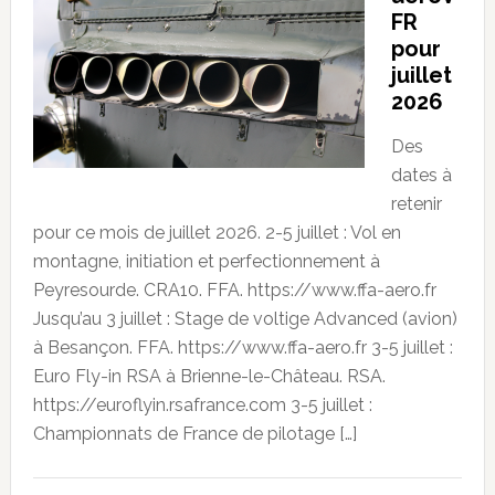
FR
pour
juillet
2026
Des
dates à
retenir
pour ce mois de juillet 2026. 2-5 juillet : Vol en
montagne, initiation et perfectionnement à
Peyresourde. CRA10. FFA. https://www.ffa-aero.fr
Jusqu’au 3 juillet : Stage de voltige Advanced (avion)
à Besançon. FFA. https://www.ffa-aero.fr 3-5 juillet :
Euro Fly-in RSA à Brienne-le-Château. RSA.
https://euroflyin.rsafrance.com 3-5 juillet :
Championnats de France de pilotage […]