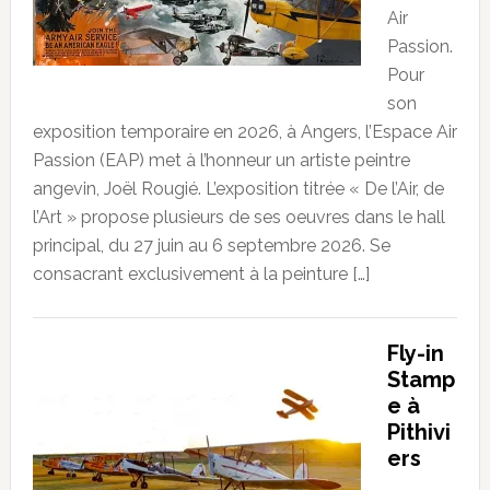
Air
Passion.
Pour
son
exposition temporaire en 2026, à Angers, l’Espace Air
Passion (EAP) met à l’honneur un artiste peintre
angevin, Joël Rougié. L’exposition titrée « De l’Air, de
l’Art » propose plusieurs de ses oeuvres dans le hall
principal, du 27 juin au 6 septembre 2026. Se
consacrant exclusivement à la peinture […]
Fly-in
Stamp
e à
Pithivi
ers