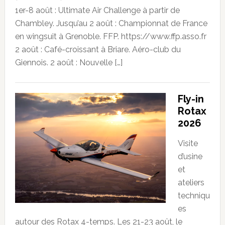
1er-8 août : Ultimate Air Challenge à partir de
Chambley. Jusqu’au 2 août : Championnat de France
en wingsuit à Grenoble. FFP. https://www.ffp.asso.fr
2 août : Café-croissant à Briare. Aéro-club du
Giennois. 2 août : Nouvelle […]
Fly-in
Rotax
2026
Visite
d’usine
et
ateliers
techniqu
es
autour des Rotax 4-temps. Les 21-23 août, le