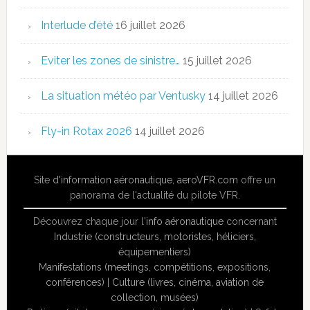
Interlude d’été
16 juillet 2026
Eviter les zones de sinistre…
15 juillet 2026
La situation météo par Ventusky
14 juillet 2026
Fly-in Rotax 2026
14 juillet 2026
Site
d'information aéronautique
,
aeroVFR.com
offre un
panorama de l'actualité du pilote VFR.
Découvrez chaque jour l'
info aéronautique
concernant
Industrie (constructeurs, motoristes, héliciers,
équipementiers)
Manifestations (meetings, compétitions, expositions,
conférences)
|
Culture (livres, cinéma, aviation de
collection, musées)