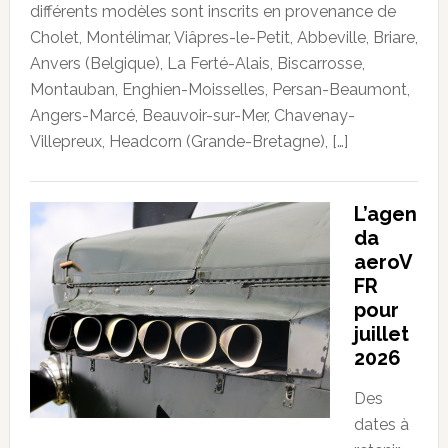
différents modèles sont inscrits en provenance de
Cholet, Montélimar, Viâpres-le-Petit, Abbeville, Briare,
Anvers (Belgique), La Ferté-Alais, Biscarrosse,
Montauban, Enghien-Moisselles, Persan-Beaumont,
Angers-Marcé, Beauvoir-sur-Mer, Chavenay-
Villepreux, Headcorn (Grande-Bretagne), […]
L’agen
da
aeroV
FR
pour
juillet
2026
Des
dates à