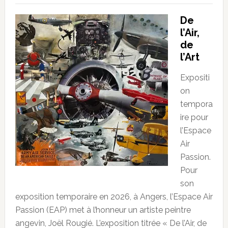
De
l’Air,
de
l’Art
Expositi
on
tempora
ire pour
l’Espace
Air
Passion.
Pour
son
exposition temporaire en 2026, à Angers, l’Espace Air
Passion (EAP) met à l’honneur un artiste peintre
angevin, Joël Rougié. L’exposition titrée « De l’Air, de