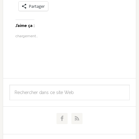
Partager
J’aime ça :
chargement…