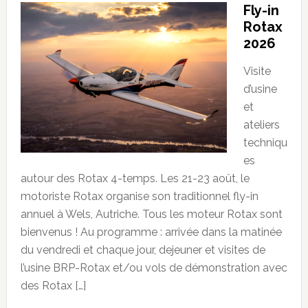
Fly-in
Rotax
2026
Visite
d’usine
et
ateliers
techniqu
es
autour des Rotax 4-temps. Les 21-23 août, le
motoriste Rotax organise son traditionnel fly-in
annuel à Wels, Autriche. Tous les moteur Rotax sont
bienvenus ! Au programme : arrivée dans la matinée
du vendredi et chaque jour, dejeuner et visites de
l’usine BRP-Rotax et/ou vols de démonstration avec
des Rotax […]