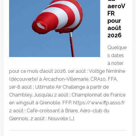
aeroV
FR
pour
août
2026
Quelque
s dates
à noter
pour ce mois d’août 2026. 1er août : Voltige féminine
(découverte) à Arcachon-Villemarie. CRA10. FFA.
1er-8 août : Ultimate Air Challenge à partir de
Chambley. Jusqu’au 2 août : Championnat de France
en wingsuit à Grenoble. FFP. https://www.ffp.asso.fr
2 août : Café-croissant à Briare. Aéro-club du
Giennois. 2 août : Nouvelle […]