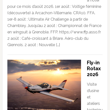
à noter
pour ce mois d’août 2026. 1er août : Voltige féminine
(découverte) à Arcachon-Villemarie. CRA10. FFA.
1er-8 août : Ultimate Air Challenge à partir de
Chambley. Jusqu’au 2 août : Championnat de France
en wingsuit à Grenoble. FFP. https://www.ffp.asso.fr
2 août : Café-croissant à Briare. Aéro-club du
Giennois. 2 août : Nouvelle […]
Fly-in
Rotax
2026
Visite
d’usine
et
ateliers
techniqu