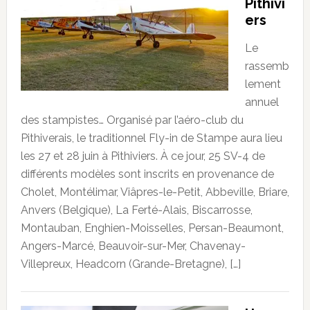
Pithivi
ers
Le
rassemb
lement
annuel
des stampistes… Organisé par l’aéro-club du
Pithiverais, le traditionnel Fly-in de Stampe aura lieu
les 27 et 28 juin à Pithiviers. À ce jour, 25 SV-4 de
différents modèles sont inscrits en provenance de
Cholet, Montélimar, Viâpres-le-Petit, Abbeville, Briare,
Anvers (Belgique), La Ferté-Alais, Biscarrosse,
Montauban, Enghien-Moisselles, Persan-Beaumont,
Angers-Marcé, Beauvoir-sur-Mer, Chavenay-
Villepreux, Headcorn (Grande-Bretagne), […]