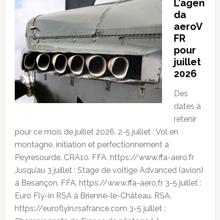
L’agen
da
aeroV
FR
pour
juillet
2026
Des
dates à
retenir
pour ce mois de juillet 2026. 2-5 juillet : Vol en
montagne, initiation et perfectionnement à
Peyresourde. CRA10. FFA. https://www.ffa-aero.fr
Jusqu’au 3 juillet : Stage de voltige Advanced (avion)
à Besançon. FFA. https://www.ffa-aero.fr 3-5 juillet :
Euro Fly-in RSA à Brienne-le-Château. RSA.
https://euroflyin.rsafrance.com 3-5 juillet :