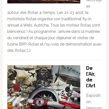
es
autour des Rotax 4-temps. Les 21-23 août, le
motoriste Rotax organise son traditionnel fly-in
annuel à Wels, Autriche. Tous les moteur Rotax sont
bienvenus ! Au programme : arrivée dans la matinée
du vendredi et chaque jour, dejeuner et visites de
l’usine BRP-Rotax et/ou vols de démonstration avec
des Rotax […]
De
l’Air,
de
l’Art
Expositi
on
tempora