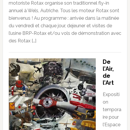
motoriste Rotax organise son traditionnel fly-in
annuel à Wels, Autriche. Tous les moteur Rotax sont
bienvenus ! Au programme : arrivée dans la matinée
du vendredi et chaque jour, dejeuner et visites de
l’usine BRP-Rotax et/ou vols de démonstration avec
des Rotax […]
De
l’Air,
de
l’Art
Expositi
on
tempora
ire pour
l’Espace