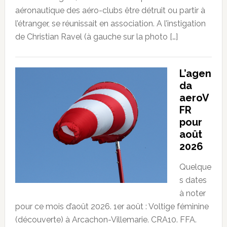
aéronautique des aéro-clubs être détruit ou partir à
l’étranger, se réunissait en association. A l’instigation
de Christian Ravel (à gauche sur la photo […]
L’agen
da
aeroV
FR
pour
août
2026
Quelque
s dates
à noter
pour ce mois d’août 2026. 1er août : Voltige féminine
(découverte) à Arcachon-Villemarie. CRA10. FFA.