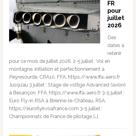
FR
pour
juillet
2026
Des
dates à
retenir
pour ce mois de juillet 2026. 2-5 juillet : Vol en
montagne, initiation et perfectionnement à
Peyresourde. CRA10. FFA. https://www.ffa-aero.fr
Jusqu’au 3 juillet : Stage de voltige Advanced (avion)
à Besançon. FFA. https://www.ffa-aero.fr 3-5 juillet :
Euro Fly-in RSA à Brienne-le-Château. RSA.
https://euroflyin.rsafrance.com 3-5 juillet :
Championnats de France de pilotage […]