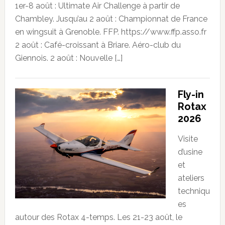
1er-8 août : Ultimate Air Challenge à partir de
Chambley. Jusqu’au 2 août : Championnat de France
en wingsuit à Grenoble. FFP. https://www.ffp.asso.fr
2 août : Café-croissant à Briare. Aéro-club du
Giennois. 2 août : Nouvelle […]
Fly-in
Rotax
2026
Visite
d’usine
et
ateliers
techniqu
es
autour des Rotax 4-temps. Les 21-23 août, le