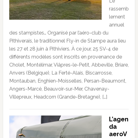
Le
rassemb
lement
annuel
des stampistes… Organisé par l’aéro-club du
Pithiverais, le traditionnel Fly-in de Stampe aura lieu
les 27 et 28 juin à Pithiviers. À ce jour, 25 SV-4 de
différents modèles sont inscrits en provenance de
Cholet, Montélimar, Viâpres-le-Petit, Abbeville, Briare,
Anvers (Belgique), La Ferté-Alais, Biscarrosse,
Montauban, Enghien-Moisselles, Persan-Beaumont,
Angers-Marcé, Beauvoir-sur-Mer, Chavenay-
Villepreux, Headcorn (Grande-Bretagne), […]
L’agen
da
aeroV