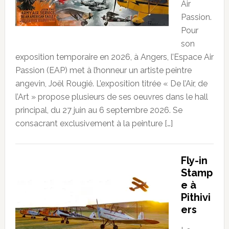
Air
Passion.
Pour
son
exposition temporaire en 2026, à Angers, l’Espace Air
Passion (EAP) met à l’honneur un artiste peintre
angevin, Joël Rougié. L’exposition titrée « De l’Air, de
l’Art » propose plusieurs de ses oeuvres dans le hall
principal, du 27 juin au 6 septembre 2026. Se
consacrant exclusivement à la peinture […]
Fly-in
Stamp
e à
Pithivi
ers