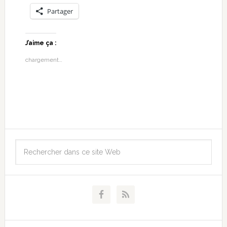
Partager
J’aime ça :
chargement…