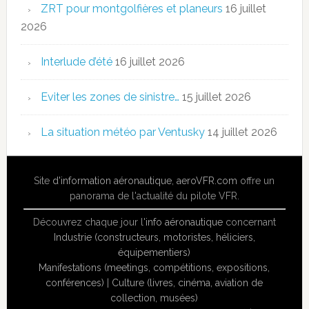
ZRT pour montgolfières et planeurs
16 juillet
2026
Interlude d’été
16 juillet 2026
Eviter les zones de sinistre…
15 juillet 2026
La situation météo par Ventusky
14 juillet 2026
Site
d'information aéronautique
,
aeroVFR.com
offre un
panorama de l'actualité du pilote VFR.
Découvrez chaque jour l'
info aéronautique
concernant
Industrie (constructeurs, motoristes, héliciers,
équipementiers)
Manifestations (meetings, compétitions, expositions,
conférences)
|
Culture (livres, cinéma, aviation de
collection, musées)