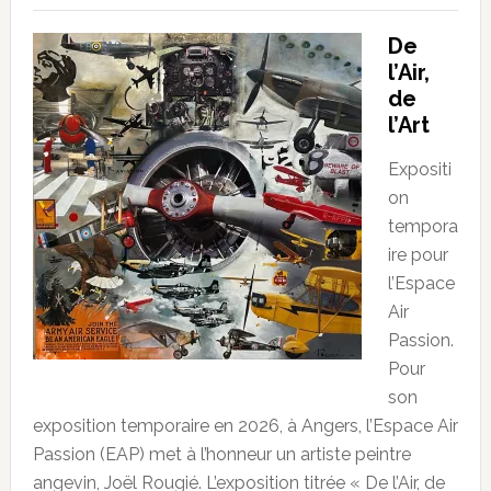
De
l’Air,
de
l’Art
Expositi
on
tempora
ire pour
l’Espace
Air
Passion.
Pour
son
exposition temporaire en 2026, à Angers, l’Espace Air
Passion (EAP) met à l’honneur un artiste peintre
angevin, Joël Rougié. L’exposition titrée « De l’Air, de