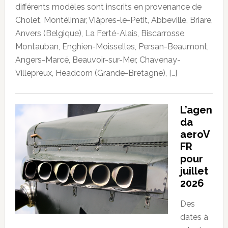
différents modèles sont inscrits en provenance de
Cholet, Montélimar, Viâpres-le-Petit, Abbeville, Briare,
Anvers (Belgique), La Ferté-Alais, Biscarrosse,
Montauban, Enghien-Moisselles, Persan-Beaumont,
Angers-Marcé, Beauvoir-sur-Mer, Chavenay-
Villepreux, Headcorn (Grande-Bretagne), […]
L’agen
da
aeroV
FR
pour
juillet
2026
Des
dates à