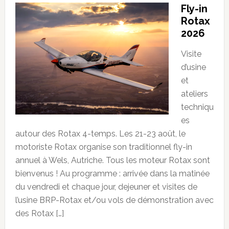
Fly-in
Rotax
2026
Visite
d’usine
et
ateliers
techniqu
es
autour des Rotax 4-temps. Les 21-23 août, le
motoriste Rotax organise son traditionnel fly-in
annuel à Wels, Autriche. Tous les moteur Rotax sont
bienvenus ! Au programme : arrivée dans la matinée
du vendredi et chaque jour, dejeuner et visites de
l’usine BRP-Rotax et/ou vols de démonstration avec
des Rotax […]