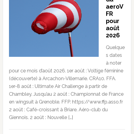
aeroV
FR
pour
août
2026
Quelque
s dates
à noter
pour ce mois d’août 2026. 1er août : Voltige féminine
(découverte) à Arcachon-Villemarie. CRA10. FFA.
1er-8 août : Ultimate Air Challenge à partir de
Chambley. Jusqu’au 2 août : Championnat de France
en wingsuit à Grenoble. FFP. https://www.ffp.asso.fr
2 août : Café-croissant à Briare. Aéro-club du
Giennois. 2 août : Nouvelle […]