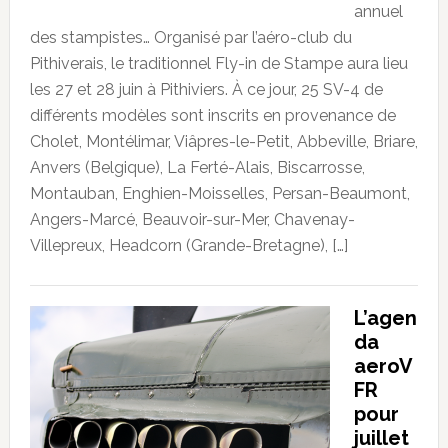
annuel
des stampistes… Organisé par l’aéro-club du
Pithiverais, le traditionnel Fly-in de Stampe aura lieu
les 27 et 28 juin à Pithiviers. À ce jour, 25 SV-4 de
différents modèles sont inscrits en provenance de
Cholet, Montélimar, Viâpres-le-Petit, Abbeville, Briare,
Anvers (Belgique), La Ferté-Alais, Biscarrosse,
Montauban, Enghien-Moisselles, Persan-Beaumont,
Angers-Marcé, Beauvoir-sur-Mer, Chavenay-
Villepreux, Headcorn (Grande-Bretagne), […]
L’agen
da
aeroV
FR
pour
juillet