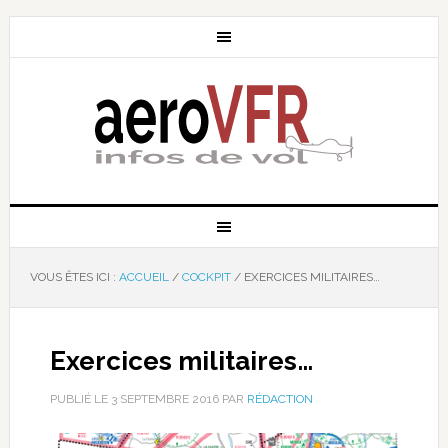
VOUS ÊTES ICI :
ACCUEIL
/
COCKPIT
/
EXERCICES MILITAIRES…
Exercices militaires…
PUBLIÉ LE
3 SEPTEMBRE 2016
PAR
RÉDACTION