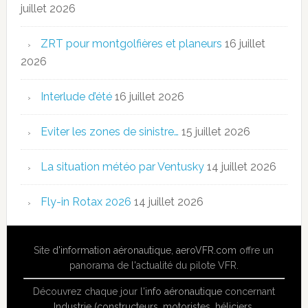
juillet 2026
ZRT pour montgolfières et planeurs
16 juillet
2026
Interlude d’été
16 juillet 2026
Eviter les zones de sinistre…
15 juillet 2026
La situation météo par Ventusky
14 juillet 2026
Fly-in Rotax 2026
14 juillet 2026
Site
d'information aéronautique
,
aeroVFR.com
offre un
panorama de l'actualité du pilote VFR.
Découvrez chaque jour l'
info aéronautique
concernant
Industrie (constructeurs, motoristes, héliciers,