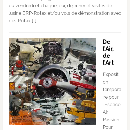
du vendredi et chaque jour, dejeuner et visites de
l’usine BRP-Rotax et/ou vols de démonstration avec
des Rotax […]
De
l’Air,
de
l’Art
Expositi
on
tempora
ire pour
l’Espace
Air
Passion.
Pour