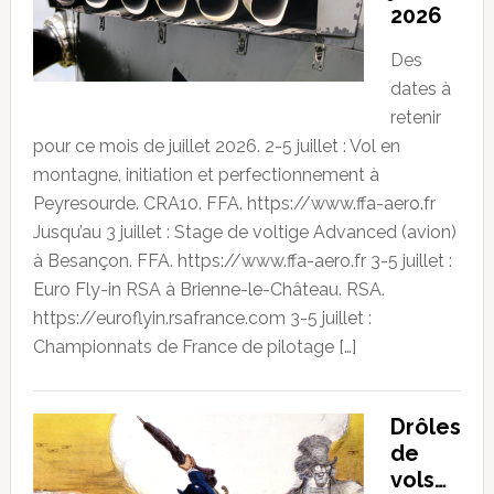
2026
Des
dates à
retenir
pour ce mois de juillet 2026. 2-5 juillet : Vol en
montagne, initiation et perfectionnement à
Peyresourde. CRA10. FFA. https://www.ffa-aero.fr
Jusqu’au 3 juillet : Stage de voltige Advanced (avion)
à Besançon. FFA. https://www.ffa-aero.fr 3-5 juillet :
Euro Fly-in RSA à Brienne-le-Château. RSA.
https://euroflyin.rsafrance.com 3-5 juillet :
Championnats de France de pilotage […]
Drôles
de
vols…