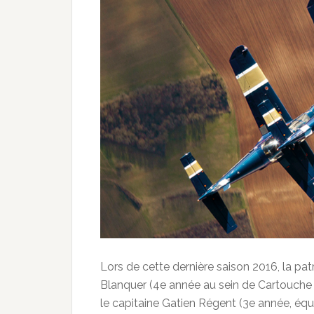
Lors de cette dernière saison 2016, la patro
Blanquer (4e année au sein de Cartouche 
le capitaine Gatien Régent (3e année, équi