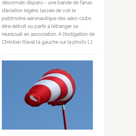
désormais disparu – une bande de fanas
d’aviation légère, lassée de voir le
patrimoine aéronautique des aéro-clubs
être détruit ou partir à l’étranger, se
réunissait en association. A l’instigation de
Christian Ravel (à gauche sur la photo […]