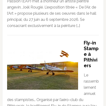
Passion (EAP) met à l’honneur un artiste peintre
angevin, Joël Rougié. L’exposition titrée « De l’Air, de
l’Art » propose plusieurs de ses oeuvres dans le hall
principal, du 27 juin au 6 septembre 2026. Se
consacrant exclusivement à la peinture […]
Fly-in
Stamp
e à
Pithivi
ers
Le
rassemb
lement
annuel
des stampistes… Organisé par l’aéro-club du
Pithiverais, le traditionnel Fly-in de Stampe aura lieu