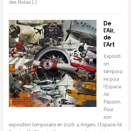
des Rotax […]
De
l’Air,
de
l’Art
Expositi
on
tempora
ire pour
l’Espace
Air
Passion.
Pour
son
exposition temporaire en 2026, à Angers, l’Espace Air