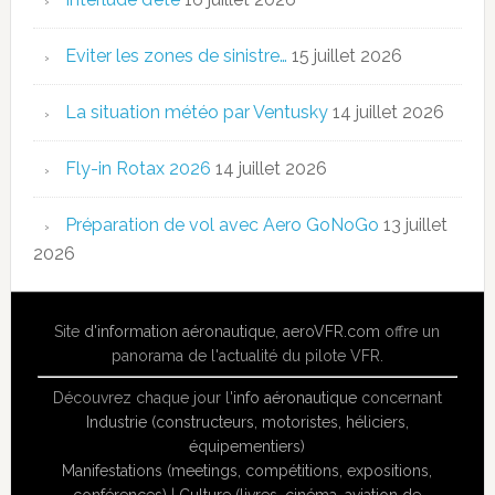
Eviter les zones de sinistre…
15 juillet 2026
La situation météo par Ventusky
14 juillet 2026
Fly-in Rotax 2026
14 juillet 2026
Préparation de vol avec Aero GoNoGo
13 juillet
2026
Site
d'information aéronautique
,
aeroVFR.com
offre un
panorama de l'actualité du pilote VFR.
Découvrez chaque jour l'
info aéronautique
concernant
Industrie (constructeurs, motoristes, héliciers,
équipementiers)
Manifestations (meetings, compétitions, expositions,
conférences)
|
Culture (livres, cinéma, aviation de