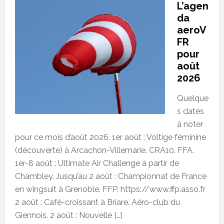
L’agen
da
aeroV
FR
pour
août
2026
Quelque
s dates
à noter
pour ce mois d’août 2026. 1er août : Voltige féminine
(découverte) à Arcachon-Villemarie. CRA10. FFA.
1er-8 août : Ultimate Air Challenge à partir de
Chambley. Jusqu’au 2 août : Championnat de France
en wingsuit à Grenoble. FFP. https://www.ffp.asso.fr
2 août : Café-croissant à Briare. Aéro-club du
Giennois. 2 août : Nouvelle […]