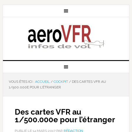
VOUS ÊTES ICI :
ACCUEIL
/
COCKPIT
/
DES CARTES VFR AU
1/500.000E POUR L’ÉTRANGER
Des cartes VFR au
1/500.000e pour l’étranger
PUBLIÉ LE
14 MARS 2017
PAR
RÉDACTION