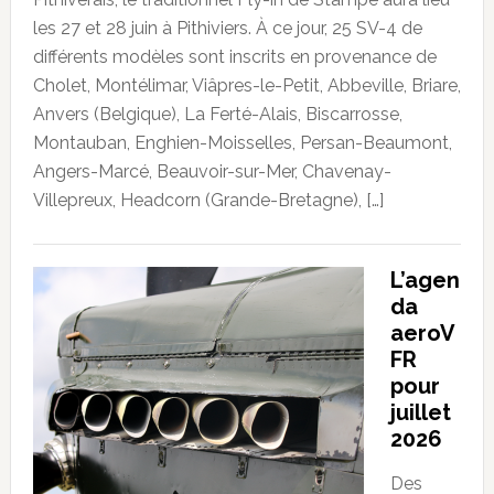
les 27 et 28 juin à Pithiviers. À ce jour, 25 SV-4 de
différents modèles sont inscrits en provenance de
Cholet, Montélimar, Viâpres-le-Petit, Abbeville, Briare,
Anvers (Belgique), La Ferté-Alais, Biscarrosse,
Montauban, Enghien-Moisselles, Persan-Beaumont,
Angers-Marcé, Beauvoir-sur-Mer, Chavenay-
Villepreux, Headcorn (Grande-Bretagne), […]
L’agen
da
aeroV
FR
pour
juillet
2026
Des