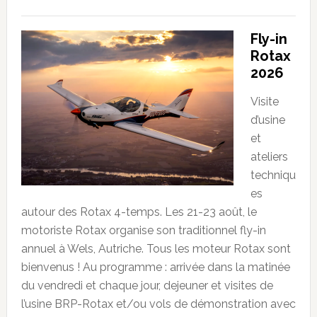
Fly-in
Rotax
2026
Visite
d’usine
et
ateliers
techniqu
es
autour des Rotax 4-temps. Les 21-23 août, le
motoriste Rotax organise son traditionnel fly-in
annuel à Wels, Autriche. Tous les moteur Rotax sont
bienvenus ! Au programme : arrivée dans la matinée
du vendredi et chaque jour, dejeuner et visites de
l’usine BRP-Rotax et/ou vols de démonstration avec