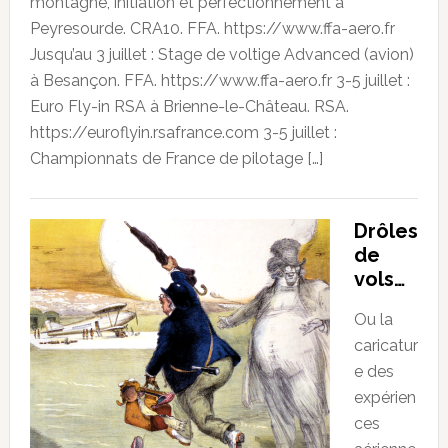
montagne, initiation et perfectionnement à
Peyresourde. CRA10. FFA. https://www.ffa-aero.fr
Jusqu’au 3 juillet : Stage de voltige Advanced (avion)
à Besançon. FFA. https://www.ffa-aero.fr 3-5 juillet :
Euro Fly-in RSA à Brienne-le-Château. RSA.
https://euroflyin.rsafrance.com 3-5 juillet :
Championnats de France de pilotage […]
Drôles
de
vols…
Ou la
caricatur
e des
expérien
ces