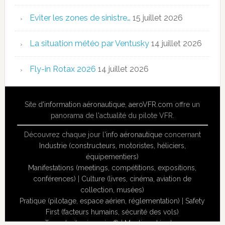
Eviter les zones de sinistre…
15 juillet 2026
La situation météo par Ventusky
14 juillet 2026
Fly-in Rotax 2026
14 juillet 2026
Site
d'information aéronautique
,
aeroVFR.com
offre un
panorama de l'actualité du pilote VFR.
Découvrez chaque jour l'
info aéronautique
concernant
Industrie (constructeurs, motoristes, héliciers,
équipementiers)
Manifestations (meetings, compétitions, expositions,
conférences)
|
Culture (livres, cinéma, aviation de
collection, musées)
Pratique (pilotage, espace aérien, réglementation)
|
Safety
First (facteurs humains, sécurité des vols)
Tous droits réservés ® |
Mentions légales