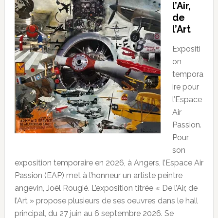
l’Air,
de
l’Art
Expositi
on
tempora
ire pour
l’Espace
Air
Passion.
Pour
son
exposition temporaire en 2026, à Angers, l’Espace Air
Passion (EAP) met à l’honneur un artiste peintre
angevin, Joël Rougié. L’exposition titrée « De l’Air, de
l’Art » propose plusieurs de ses oeuvres dans le hall
principal, du 27 juin au 6 septembre 2026. Se