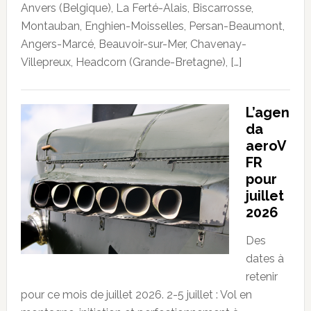
Anvers (Belgique), La Ferté-Alais, Biscarrosse,
Montauban, Enghien-Moisselles, Persan-Beaumont,
Angers-Marcé, Beauvoir-sur-Mer, Chavenay-
Villepreux, Headcorn (Grande-Bretagne), […]
L’agen
da
aeroV
FR
pour
juillet
2026
Des
dates à
retenir
pour ce mois de juillet 2026. 2-5 juillet : Vol en