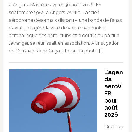
à Angers-Marcé les 29 et 30 août 2026. En
septembre 1981, à Angers-Avrillé – ancien
aérodrome désormais disparu – une bande de fanas
d’aviation légère, lassée de voir le patrimoine
aéronautique des aéro-clubs être détruit ou partir à
l’étranger, se réunissait en association. A l’instigation
de Christian Ravel (à gauche sur la photo […]
L’agen
da
aeroV
FR
pour
août
2026
Quelque