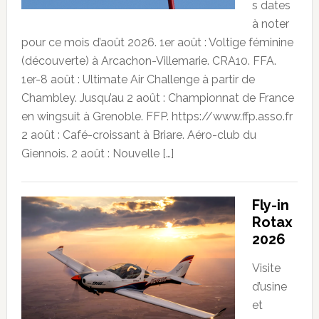
s dates
à noter
pour ce mois d’août 2026. 1er août : Voltige féminine
(découverte) à Arcachon-Villemarie. CRA10. FFA.
1er-8 août : Ultimate Air Challenge à partir de
Chambley. Jusqu’au 2 août : Championnat de France
en wingsuit à Grenoble. FFP. https://www.ffp.asso.fr
2 août : Café-croissant à Briare. Aéro-club du
Giennois. 2 août : Nouvelle […]
Fly-in
Rotax
2026
Visite
d’usine
et