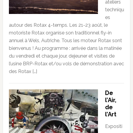
ateliers
techniqu
es
autour des Rotax 4-temps. Les 21-23 août, le
motoriste Rotax organise son traditionnel fly-in
annuel à Wels, Autriche. Tous les moteur Rotax sont
bienvenus ! Au programme : arrivée dans la matinée
du vendredi et chaque jour, dejeuner et visites de
l’usine BRP-Rotax et/ou vols de démonstration avec
des Rotax […]
De
l’Air,
de
l’Art
Expositi