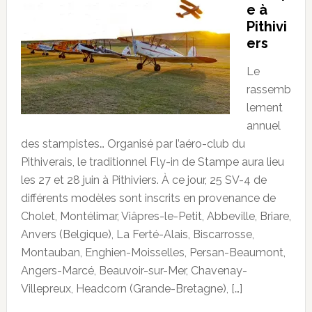
e à
Pithivi
ers
Le
rassemb
lement
annuel
des stampistes… Organisé par l’aéro-club du
Pithiverais, le traditionnel Fly-in de Stampe aura lieu
les 27 et 28 juin à Pithiviers. À ce jour, 25 SV-4 de
différents modèles sont inscrits en provenance de
Cholet, Montélimar, Viâpres-le-Petit, Abbeville, Briare,
Anvers (Belgique), La Ferté-Alais, Biscarrosse,
Montauban, Enghien-Moisselles, Persan-Beaumont,
Angers-Marcé, Beauvoir-sur-Mer, Chavenay-
Villepreux, Headcorn (Grande-Bretagne), […]