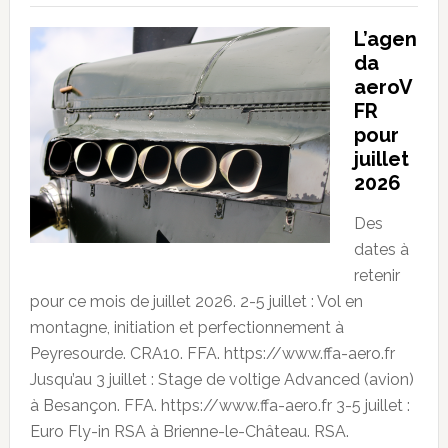
L’agen
da
aeroV
FR
pour
juillet
2026
Des
dates à
retenir
pour ce mois de juillet 2026. 2-5 juillet : Vol en
montagne, initiation et perfectionnement à
Peyresourde. CRA10. FFA. https://www.ffa-aero.fr
Jusqu’au 3 juillet : Stage de voltige Advanced (avion)
à Besançon. FFA. https://www.ffa-aero.fr 3-5 juillet :
Euro Fly-in RSA à Brienne-le-Château. RSA.