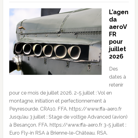
L’agen
da
aeroV
FR
pour
juillet
2026
Des
dates à
retenir
pour ce mois de juillet 2026. 2-5 juillet : Vol en
montagne, initiation et perfectionnement à
Peyresourde. CRA10. FFA. https://www.ffa-aero.fr
Jusqu’au 3 juillet : Stage de voltige Advanced (avion)
à Besançon. FFA. https://www.ffa-aero.fr 3-5 juillet :
Euro Fly-in RSA à Brienne-le-Château. RSA.