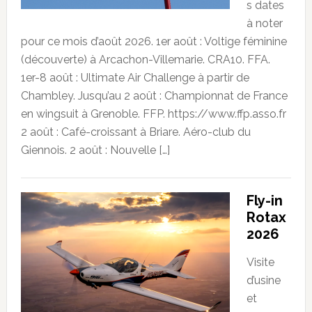
s dates
à noter
pour ce mois d’août 2026. 1er août : Voltige féminine
(découverte) à Arcachon-Villemarie. CRA10. FFA.
1er-8 août : Ultimate Air Challenge à partir de
Chambley. Jusqu’au 2 août : Championnat de France
en wingsuit à Grenoble. FFP. https://www.ffp.asso.fr
2 août : Café-croissant à Briare. Aéro-club du
Giennois. 2 août : Nouvelle […]
Fly-in
Rotax
2026
Visite
d’usine
et