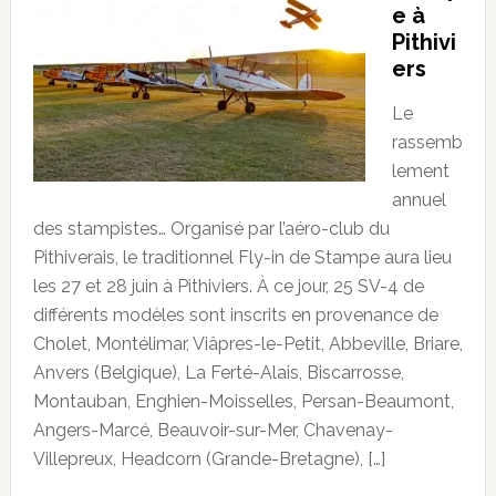
e à
Pithivi
ers
Le
rassemb
lement
annuel
des stampistes… Organisé par l’aéro-club du
Pithiverais, le traditionnel Fly-in de Stampe aura lieu
les 27 et 28 juin à Pithiviers. À ce jour, 25 SV-4 de
différents modèles sont inscrits en provenance de
Cholet, Montélimar, Viâpres-le-Petit, Abbeville, Briare,
Anvers (Belgique), La Ferté-Alais, Biscarrosse,
Montauban, Enghien-Moisselles, Persan-Beaumont,
Angers-Marcé, Beauvoir-sur-Mer, Chavenay-
Villepreux, Headcorn (Grande-Bretagne), […]