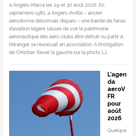
à Angers-Marcé les 29 et 30 août 2026. En
septembre 1981, à Angers-Avrillé – ancien
aérodrome désormais disparu – une bande de fanas
d’aviation légère, lassée de voir le patrimoine
aéronautique des aéro-clubs être détruit ou partir à
l’étranger, se réunissait en association. A l’instigation
de Christian Ravel (à gauche sur la photo […]
L’agen
da
aeroV
FR
pour
août
2026
Quelque