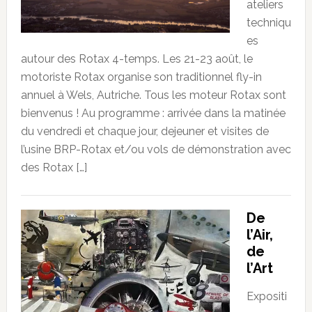
ateliers
techniqu
es
autour des Rotax 4-temps. Les 21-23 août, le
motoriste Rotax organise son traditionnel fly-in
annuel à Wels, Autriche. Tous les moteur Rotax sont
bienvenus ! Au programme : arrivée dans la matinée
du vendredi et chaque jour, dejeuner et visites de
l’usine BRP-Rotax et/ou vols de démonstration avec
des Rotax […]
De
l’Air,
de
l’Art
Expositi