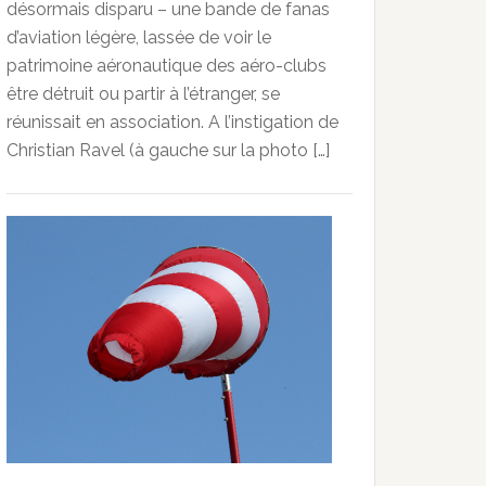
désormais disparu – une bande de fanas
d’aviation légère, lassée de voir le
patrimoine aéronautique des aéro-clubs
être détruit ou partir à l’étranger, se
réunissait en association. A l’instigation de
Christian Ravel (à gauche sur la photo […]