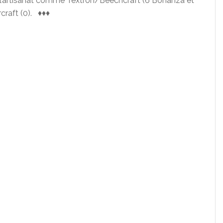
 l’artisanat comme Textron/Beechcraft (6 Bonanza et
craft (0). ♦♦♦