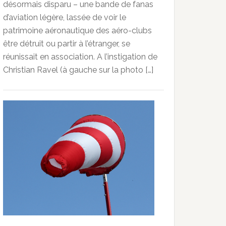
désormais disparu – une bande de fanas
d’aviation légère, lassée de voir le
patrimoine aéronautique des aéro-clubs
être détruit ou partir à l’étranger, se
réunissait en association. A l’instigation de
Christian Ravel (à gauche sur la photo […]