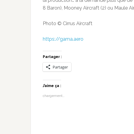
la production… à la demande plus que de
8 Baron), Mooney Aircraft (2) ou Maule Air
Photo © Cirrus Aircraft
https://gama.aero
Partager :
Partager
J’aime ça :
chargement…