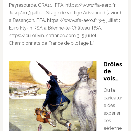
Peyresourde. CRA10. FFA. https://www.ffa-aero.fr
Jusqu’au 3 juillet : Stage de voltige Advanced (avion)
à Besançon. FFA. https://www.ffa-aero.fr 3-5 juillet :
Euro Fly-in RSA à Brienne-le-Château. RSA.
https://euroflyin.rsafrance.com 3-5 juillet :
Championnats de France de pilotage […]
Drôles
de
vols…
Ou la
caricatur
e des
expérien
ces
aérienne