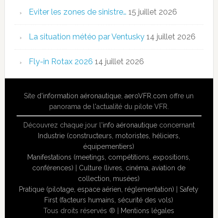
Eviter les zones de sinistre…
15 juillet 2026
La situation météo par Ventusky
14 juillet 2026
Fly-in Rotax 2026
14 juillet 2026
Site
d'information aéronautique
,
aeroVFR.com
offre un
panorama de l'actualité du pilote VFR.
Découvrez chaque jour l'
info aéronautique
concernant
Industrie (constructeurs, motoristes, héliciers,
équipementiers)
Manifestations (meetings, compétitions, expositions,
conférences)
|
Culture (livres, cinéma, aviation de
collection, musées)
Pratique (pilotage, espace aérien, réglementation)
|
Safety
First (facteurs humains, sécurité des vols)
Tous droits réservés ® |
Mentions légales