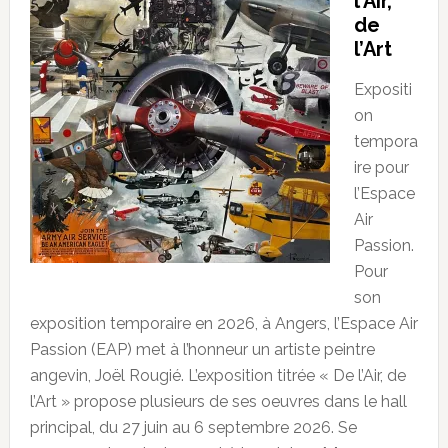
l’Air,
de
l’Art
Expositi
on
tempora
ire pour
l’Espace
Air
Passion.
Pour
son
exposition temporaire en 2026, à Angers, l’Espace Air
Passion (EAP) met à l’honneur un artiste peintre
angevin, Joël Rougié. L’exposition titrée « De l’Air, de
l’Art » propose plusieurs de ses oeuvres dans le hall
principal, du 27 juin au 6 septembre 2026. Se