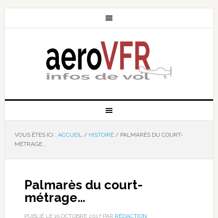
VOUS ÊTES ICI :
ACCUEIL
/
HISTOIRE
/
PALMARÈS DU COURT-
MÉTRAGE…
Palmarès du court-
métrage…
PUBLIÉ LE
19 OCTOBRE 2017
PAR
RÉDACTION