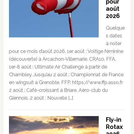
pour
août
2026
Quelque
s dates
à noter
pour ce mois d’août 2026. 1er août : Voltige féminine
(découverte) à Arcachon-Villemarie. CRA10. FFA.
1er-8 août : Ultimate Air Challenge à partir de
Chambley. Jusqu’au 2 août : Championnat de France
en wingsuit à Grenoble. FFP. https://www.ffp.asso.fr
2 août : Café-croissant à Briare. Aéro-club du
Giennois. 2 août : Nouvelle […]
Fly-in
Rotax
2026