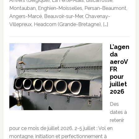
Anvers (Belgique), La Ferté-Alais, Biscarrosse,
Montauban, Enghien-Moisselles, Persan-Beaumont,
Angers-Marcé, Beauvoir-sur-Mer, Chavenay-
Villepreux, Headcorn (Grande-Bretagne), […]
L’agen
da
aeroV
FR
pour
juillet
2026
Des
dates à
retenir
pour ce mois de juillet 2026. 2-5 juillet : Vol en
montagne, initiation et perfectionnement à