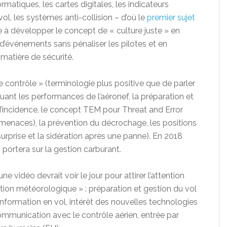
matiques, les cartes digitales, les indicateurs
ol, les systèmes anti-collision – d’où le
premier sujet
e à développer le concept de « culture juste » en
r d’événements sans pénaliser les pilotes et en
matière de sécurité.
 contrôle » (terminologie plus positive que de parler
uant les performances de l’aéronef, la préparation et
 d’incidence, le concept TEM pour Threat and Error
enaces), la prévention du décrochage, les positions
 surprise et la sidération après une panne). En 2018
 portera sur la gestion carburant.
ne vidéo devrait voir le jour pour attirer l’attention
ation météorologique » : préparation et gestion du vol
’information en vol, intérêt des nouvelles technologies
ommunication avec le contrôle aérien, entrée par