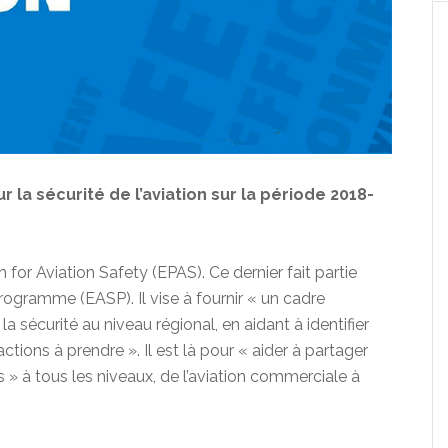
 la sécurité de l’aviation sur la période 2018-
 for Aviation Safety (EPAS). Ce dernier fait partie
ogramme (EASP). Il vise à fournir « un cadre
la sécurité au niveau régional, en aidant à identifier
actions à prendre ». Il est là pour « aider à partager
 » à tous les niveaux, de l’aviation commerciale à
s.