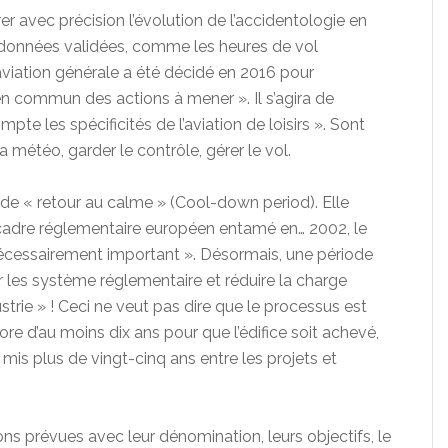
rer avec précision l’évolution de l’accidentologie en
 données validées, comme les heures de vol
l’aviation générale a été décidé en 2016 pour
n commun des actions à mener ». Il s’agira de
pte les spécificités de l’aviation de loisirs ». Sont
 la météo, garder le contrôle, gérer le vol.
e « retour au calme » (Cool-down period). Elle
cadre réglementaire européen entamé en… 2002, le
écessairement important ». Désormais, une période
r les système réglementaire et réduire la charge
trie » ! Ceci ne veut pas dire que le processus est
ore d’au moins dix ans pour que l’édifice soit achevé,
mis plus de vingt-cinq ans entre les projets et
ns prévues avec leur dénomination, leurs objectifs, le