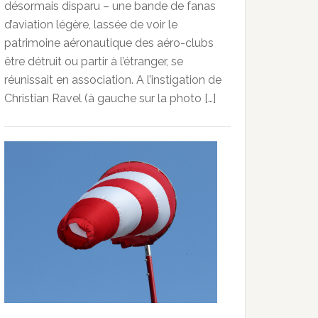
désormais disparu – une bande de fanas
d’aviation légère, lassée de voir le
patrimoine aéronautique des aéro-clubs
être détruit ou partir à l’étranger, se
réunissait en association. A l’instigation de
Christian Ravel (à gauche sur la photo […]