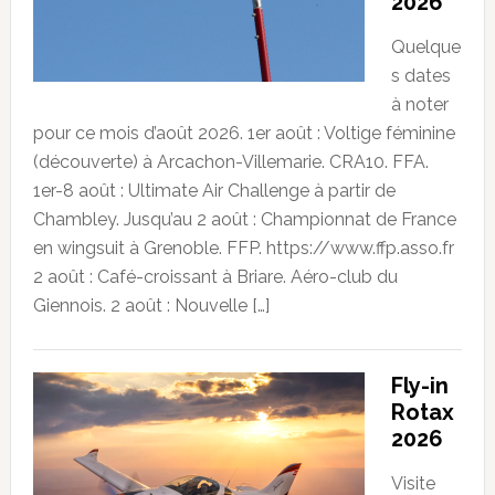
2026
Quelque
s dates
à noter
pour ce mois d’août 2026. 1er août : Voltige féminine
(découverte) à Arcachon-Villemarie. CRA10. FFA.
1er-8 août : Ultimate Air Challenge à partir de
Chambley. Jusqu’au 2 août : Championnat de France
en wingsuit à Grenoble. FFP. https://www.ffp.asso.fr
2 août : Café-croissant à Briare. Aéro-club du
Giennois. 2 août : Nouvelle […]
Fly-in
Rotax
2026
Visite