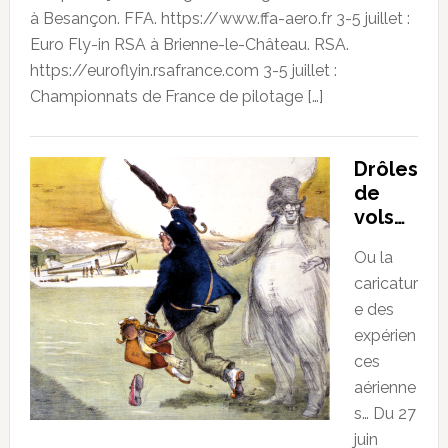
à Besançon. FFA. https://www.ffa-aero.fr 3-5 juillet :
Euro Fly-in RSA à Brienne-le-Château. RSA.
https://euroflyin.rsafrance.com 3-5 juillet :
Championnats de France de pilotage […]
Drôles
de
vols…
Ou la
caricatur
e des
expérien
ces
aérienne
s… Du 27
juin