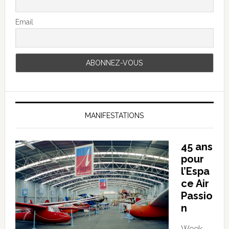
Email
MANIFESTATIONS
45 ans
pour
l’Espa
ce Air
Passio
n
Week-