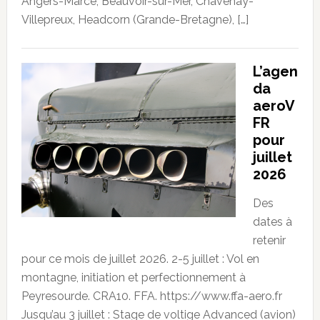
Angers-Marcé, Beauvoir-sur-Mer, Chavenay-
Villepreux, Headcorn (Grande-Bretagne), […]
L’agen
da
aeroV
FR
pour
juillet
2026
Des
dates à
retenir
pour ce mois de juillet 2026. 2-5 juillet : Vol en
montagne, initiation et perfectionnement à
Peyresourde. CRA10. FFA. https://www.ffa-aero.fr
Jusqu’au 3 juillet : Stage de voltige Advanced (avion)