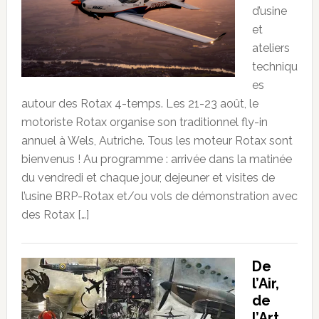
d’usine
et
ateliers
techniqu
es
autour des Rotax 4-temps. Les 21-23 août, le
motoriste Rotax organise son traditionnel fly-in
annuel à Wels, Autriche. Tous les moteur Rotax sont
bienvenus ! Au programme : arrivée dans la matinée
du vendredi et chaque jour, dejeuner et visites de
l’usine BRP-Rotax et/ou vols de démonstration avec
des Rotax […]
De
l’Air,
de
l’Art