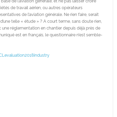
 base de l’aviation générale, et ne pas laisser croire
iétés de travail aérien, ou autres opérateurs
entatives de l’aviation générale. Ne rien faire, serait
d’une telle « étude » ? A court terme, sans doute rien,
c une réglementation en chantier depuis déjà près de
uniqué est en français, le questionnaire n’est semble-
CLevaluation2018industry