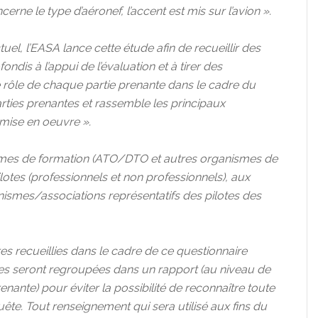
erne le type d’aéronef, l’accent est mis sur l’avion ».
uel, l’EASA lance cette étude afin de recueillir des
dis à l’appui de l’évaluation et à tirer des
le rôle de chaque partie prenante dans le cadre du
parties prenantes et rassemble les principaux
ise en oeuvre ».
smes de formation (ATO/DTO et autres organismes de
ilotes (professionnels et non professionnels), aux
nismes/associations représentatifs des pilotes des
es recueillies dans le cadre de ce questionnaire
Elles seront regroupées dans un rapport (au niveau de
nante) pour éviter la possibilité de reconnaître toute
ête. Tout renseignement qui sera utilisé aux fins du