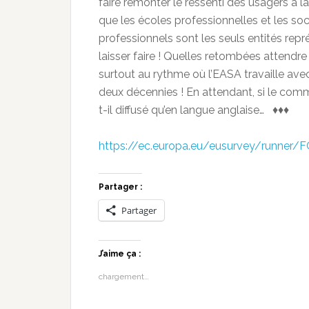
faire remonter le ressenti des usagers à la
que les écoles professionnelles et les soc
professionnels sont les seuls entités représ
laisser faire ! Quelles retombées attendre 
surtout au rythme où l’EASA travaille ave
deux décennies ! En attendant, si le comm
t-il diffusé qu’en langue anglaise… ♦♦♦
https://ec.europa.eu/eusurvey/runner/F
Partager :
Partager
J’aime ça :
chargement…