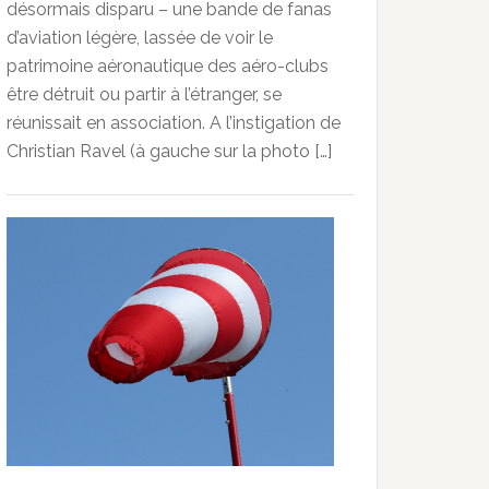
désormais disparu – une bande de fanas
d’aviation légère, lassée de voir le
patrimoine aéronautique des aéro-clubs
être détruit ou partir à l’étranger, se
réunissait en association. A l’instigation de
Christian Ravel (à gauche sur la photo […]