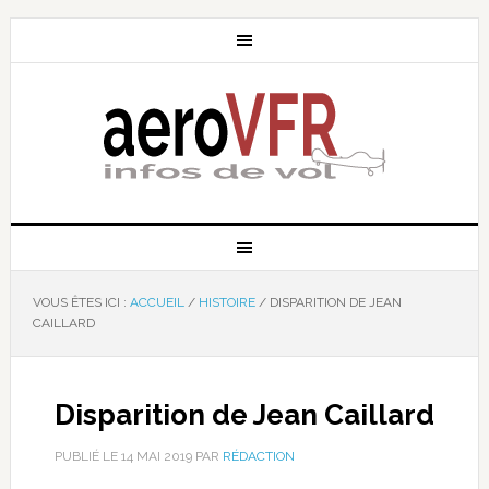
VOUS ÊTES ICI :
ACCUEIL
/
HISTOIRE
/
DISPARITION DE JEAN
CAILLARD
Disparition de Jean Caillard
PUBLIÉ LE
14 MAI 2019
PAR
RÉDACTION