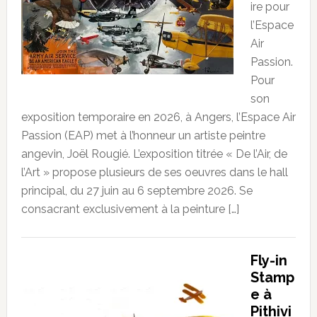
ire pour
l’Espace
Air
Passion.
Pour
son
exposition temporaire en 2026, à Angers, l’Espace Air
Passion (EAP) met à l’honneur un artiste peintre
angevin, Joël Rougié. L’exposition titrée « De l’Air, de
l’Art » propose plusieurs de ses oeuvres dans le hall
principal, du 27 juin au 6 septembre 2026. Se
consacrant exclusivement à la peinture […]
Fly-in
Stamp
e à
Pithivi