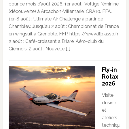
pour ce mois d’août 2026. 1er août : Voltige féminine
(découverte) à Arcachon-Villemarie. CRA10. FFA.
1er-8 août : Ultimate Air Challenge à partir de
Chambley. Jusqu’au 2 août : Championnat de France
en wingsuit à Grenoble. FFP. https://www.ffp.asso.fr
2 août : Café-croissant à Briare. Aéro-club du
Giennois. 2 août : Nouvelle […]
Fly-in
Rotax
2026
Visite
d’usine
et
ateliers
techniqu