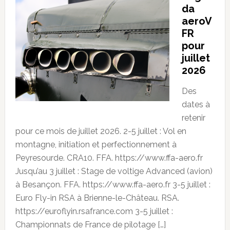
da
aeroV
FR
pour
juillet
2026
Des
dates à
retenir
pour ce mois de juillet 2026. 2-5 juillet : Vol en
montagne, initiation et perfectionnement à
Peyresourde. CRA10. FFA. https://www.ffa-aero.fr
Jusqu’au 3 juillet : Stage de voltige Advanced (avion)
à Besançon. FFA. https://www.ffa-aero.fr 3-5 juillet :
Euro Fly-in RSA à Brienne-le-Château. RSA.
https://euroflyin.rsafrance.com 3-5 juillet :
Championnats de France de pilotage […]