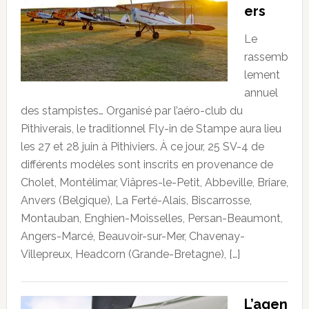
ers
Le
rassemb
lement
annuel
des stampistes… Organisé par l’aéro-club du
Pithiverais, le traditionnel Fly-in de Stampe aura lieu
les 27 et 28 juin à Pithiviers. À ce jour, 25 SV-4 de
différents modèles sont inscrits en provenance de
Cholet, Montélimar, Viâpres-le-Petit, Abbeville, Briare,
Anvers (Belgique), La Ferté-Alais, Biscarrosse,
Montauban, Enghien-Moisselles, Persan-Beaumont,
Angers-Marcé, Beauvoir-sur-Mer, Chavenay-
Villepreux, Headcorn (Grande-Bretagne), […]
L’agen