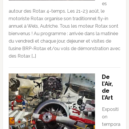
es
autour des Rotax 4-temps. Les 21-23 août, le
motoriste Rotax organise son traditionnel fly-in
annuel à Wels, Autriche. Tous les moteur Rotax sont
bienvenus ! Au programme : arrivée dans la matinée
du vendredi et chaque jour, dejeuner et visites de
l’usine BRP-Rotax et/ou vols de démonstration avec
des Rotax […]
De
l’Air,
de
l’Art
Expositi
on
tempora