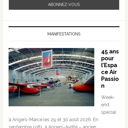
MANIFESTATIONS
45 ans
pour
l’Espa
ce Air
Passio
n
Week-
end
spécial
à Angers-Marcé les 29 et 30 août 2026. En
septembre 1981, à Angers-Avrillé – ancien