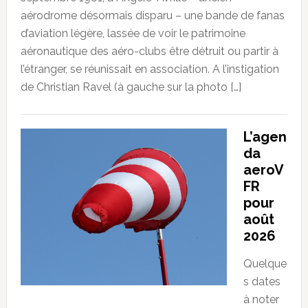
aérodrome désormais disparu – une bande de fanas
d’aviation légère, lassée de voir le patrimoine
aéronautique des aéro-clubs être détruit ou partir à
l’étranger, se réunissait en association. A l’instigation
de Christian Ravel (à gauche sur la photo […]
L’agen
da
aeroV
FR
pour
août
2026
Quelque
s dates
à noter