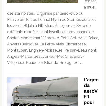
lement
annuel
des stampistes… Organisé par l’aéro-club du
Pithiverais, le traditionnel Fly-in de Stampe aura lieu
les 27 et 28 juin à Pithiviers. À ce jour, 25 SV-4 de
différents modèles sont inscrits en provenance de
Cholet, Montélimar, Viâpres-le-Petit, Abbeville, Briare,
Anvers (Belgique), La Ferté-Alais, Biscarrosse,
Montauban, Enghien-Moisselles, Persan-Beaumont,
Angers-Marcé, Beauvoir-sur-Mer, Chavenay-
Villepreux, Headcorn (Grande-Bretagne), […]
L’agen
da
aeroV
FR
pour