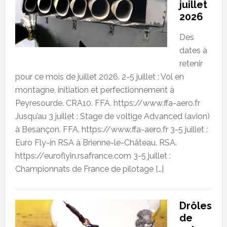
juillet
2026
Des
dates à
retenir
pour ce mois de juillet 2026. 2-5 juillet : Vol en
montagne, initiation et perfectionnement à
Peyresourde. CRA10. FFA. https://www.ffa-aero.fr
Jusqu’au 3 juillet : Stage de voltige Advanced (avion)
à Besançon. FFA. https://www.ffa-aero.fr 3-5 juillet :
Euro Fly-in RSA à Brienne-le-Château. RSA.
https://euroflyin.rsafrance.com 3-5 juillet :
Championnats de France de pilotage […]
Drôles
de