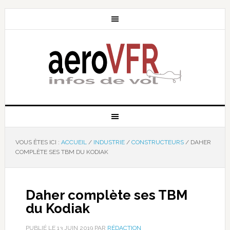
VOUS ÊTES ICI :
ACCUEIL
/
INDUSTRIE
/
CONSTRUCTEURS
/
DAHER
COMPLÈTE SES TBM DU KODIAK
Daher complète ses TBM
du Kodiak
PUBLIÉ LE
13 JUIN 2019
PAR
RÉDACTION