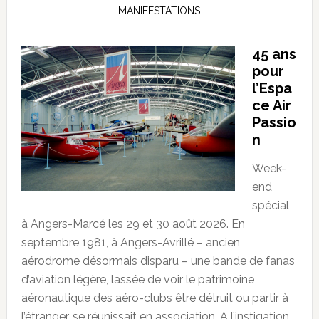
MANIFESTATIONS
45 ans
pour
l’Espa
ce Air
Passio
n
Week-
end
spécial
à Angers-Marcé les 29 et 30 août 2026. En
septembre 1981, à Angers-Avrillé – ancien
aérodrome désormais disparu – une bande de fanas
d’aviation légère, lassée de voir le patrimoine
aéronautique des aéro-clubs être détruit ou partir à
l’étranger, se réunissait en association. A l’instigation