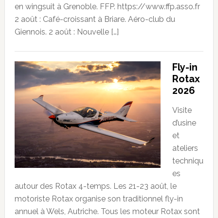
en wingsuit à Grenoble. FFP. https://www.ffp.asso.fr
2 août : Café-croissant à Briare. Aéro-club du
Giennois. 2 août : Nouvelle […]
Fly-in
Rotax
2026
Visite
d’usine
et
ateliers
techniqu
es
autour des Rotax 4-temps. Les 21-23 août, le
motoriste Rotax organise son traditionnel fly-in
annuel à Wels, Autriche. Tous les moteur Rotax sont