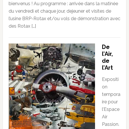
bienvenus ! Au programme : arrivée dans la matinée
du vendredi et chaque jour, dejeuner et visites de
l’usine BRP-Rotax et/ou vols de démonstration avec
des Rotax […]
De
l’Air,
de
l’Art
Expositi
on
tempora
ire pour
l’Espace
Air
Passion.