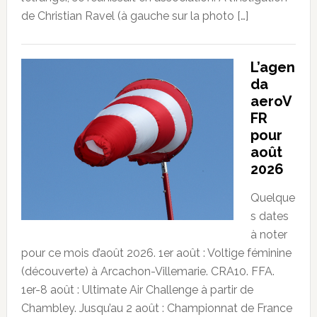
de Christian Ravel (à gauche sur la photo […]
L’agen
da
aeroV
FR
pour
août
2026
Quelque
s dates
à noter
pour ce mois d’août 2026. 1er août : Voltige féminine
(découverte) à Arcachon-Villemarie. CRA10. FFA.
1er-8 août : Ultimate Air Challenge à partir de
Chambley. Jusqu’au 2 août : Championnat de France