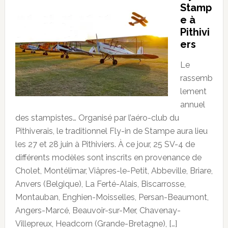
Stamp
e à
Pithivi
ers
Le
rassemb
lement
annuel
des stampistes… Organisé par l’aéro-club du
Pithiverais, le traditionnel Fly-in de Stampe aura lieu
les 27 et 28 juin à Pithiviers. À ce jour, 25 SV-4 de
différents modèles sont inscrits en provenance de
Cholet, Montélimar, Viâpres-le-Petit, Abbeville, Briare,
Anvers (Belgique), La Ferté-Alais, Biscarrosse,
Montauban, Enghien-Moisselles, Persan-Beaumont,
Angers-Marcé, Beauvoir-sur-Mer, Chavenay-
Villepreux, Headcorn (Grande-Bretagne), […]