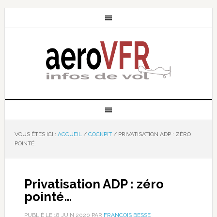
VOUS ÊTES ICI :
ACCUEIL
/
COCKPIT
/
PRIVATISATION ADP : ZÉRO
POINTÉ…
Privatisation ADP : zéro
pointé…
PUBLIÉ LE
18 JUIN 2020
PAR
FRANÇOIS BESSE