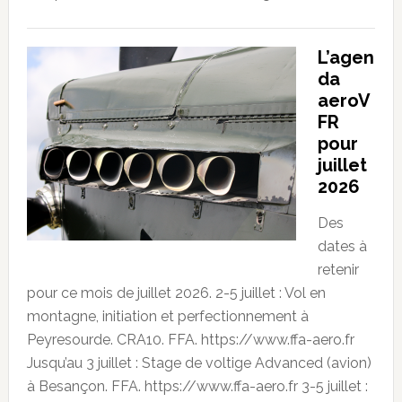
L’agen
da
aeroV
FR
pour
juillet
2026
Des
dates à
retenir
pour ce mois de juillet 2026. 2-5 juillet : Vol en
montagne, initiation et perfectionnement à
Peyresourde. CRA10. FFA. https://www.ffa-aero.fr
Jusqu’au 3 juillet : Stage de voltige Advanced (avion)
à Besançon. FFA. https://www.ffa-aero.fr 3-5 juillet :