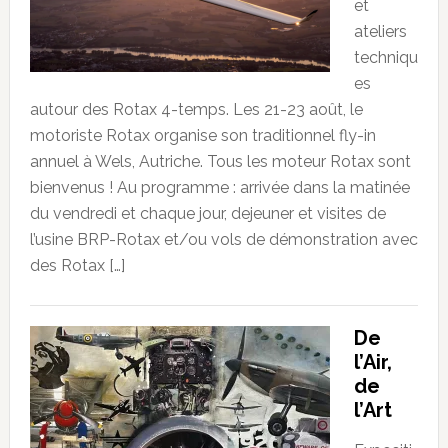
et
ateliers
techniqu
es
autour des Rotax 4-temps. Les 21-23 août, le
motoriste Rotax organise son traditionnel fly-in
annuel à Wels, Autriche. Tous les moteur Rotax sont
bienvenus ! Au programme : arrivée dans la matinée
du vendredi et chaque jour, dejeuner et visites de
l’usine BRP-Rotax et/ou vols de démonstration avec
des Rotax […]
De
l’Air,
de
l’Art