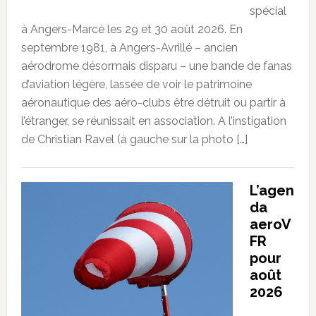
spécial
à Angers-Marcé les 29 et 30 août 2026. En
septembre 1981, à Angers-Avrillé – ancien
aérodrome désormais disparu – une bande de fanas
d’aviation légère, lassée de voir le patrimoine
aéronautique des aéro-clubs être détruit ou partir à
l’étranger, se réunissait en association. A l’instigation
de Christian Ravel (à gauche sur la photo […]
L’agen
da
aeroV
FR
pour
août
2026