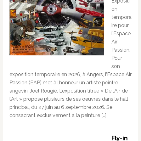
Expositi
on
tempora
ire pour
l’Espace
Air
Passion.
Pour
son
exposition temporaire en 2026, à Angers, l’Espace Air
Passion (EAP) met à l’honneur un artiste peintre
angevin, Joël Rougié. L’exposition titrée « De l’Air, de
l’Art » propose plusieurs de ses oeuvres dans le hall
principal, du 27 juin au 6 septembre 2026. Se
consacrant exclusivement à la peinture […]
Fly-in