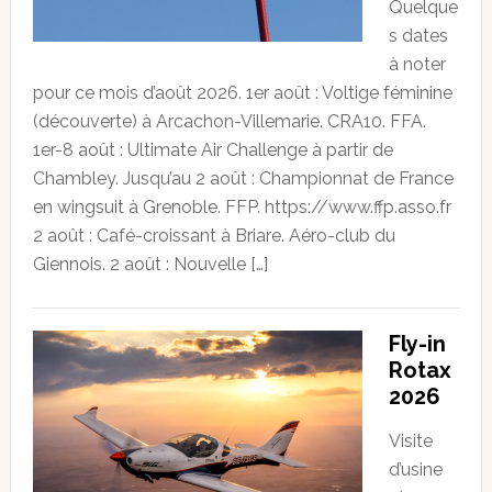
Quelque
s dates
à noter
pour ce mois d’août 2026. 1er août : Voltige féminine
(découverte) à Arcachon-Villemarie. CRA10. FFA.
1er-8 août : Ultimate Air Challenge à partir de
Chambley. Jusqu’au 2 août : Championnat de France
en wingsuit à Grenoble. FFP. https://www.ffp.asso.fr
2 août : Café-croissant à Briare. Aéro-club du
Giennois. 2 août : Nouvelle […]
Fly-in
Rotax
2026
Visite
d’usine