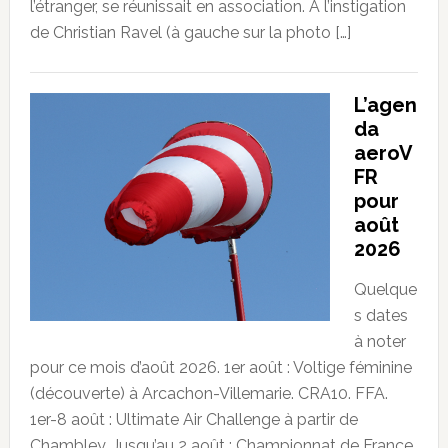
l’étranger, se réunissait en association. A l’instigation
de Christian Ravel (à gauche sur la photo […]
L’agen
da
aeroV
FR
pour
août
2026
Quelque
s dates
à noter
pour ce mois d’août 2026. 1er août : Voltige féminine
(découverte) à Arcachon-Villemarie. CRA10. FFA.
1er-8 août : Ultimate Air Challenge à partir de
Chambley. Jusqu’au 2 août : Championnat de France