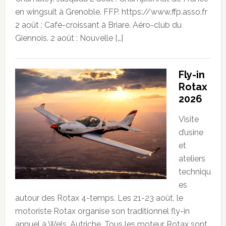
en wingsuit à Grenoble. FFP. https://www.ffp.asso.fr
2 août : Café-croissant à Briare. Aéro-club du
Giennois. 2 août : Nouvelle […]
Fly-in
Rotax
2026
Visite
d’usine
et
ateliers
techniqu
es
autour des Rotax 4-temps. Les 21-23 août, le
motoriste Rotax organise son traditionnel fly-in
annuel à Wels, Autriche. Tous les moteur Rotax sont