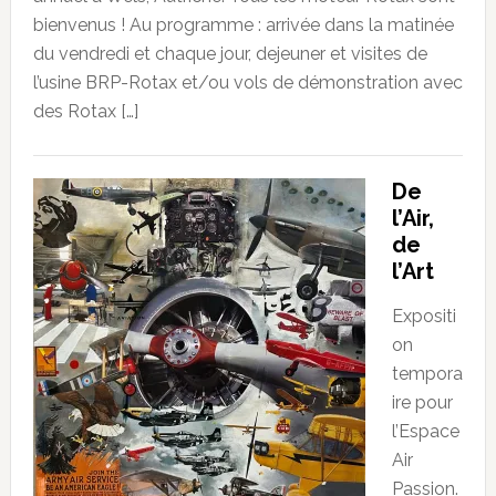
bienvenus ! Au programme : arrivée dans la matinée
du vendredi et chaque jour, dejeuner et visites de
l’usine BRP-Rotax et/ou vols de démonstration avec
des Rotax […]
De
l’Air,
de
l’Art
Expositi
on
tempora
ire pour
l’Espace
Air
Passion.