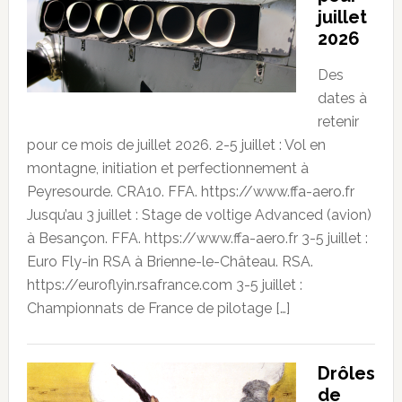
juillet
2026
Des
dates à
retenir
pour ce mois de juillet 2026. 2-5 juillet : Vol en
montagne, initiation et perfectionnement à
Peyresourde. CRA10. FFA. https://www.ffa-aero.fr
Jusqu’au 3 juillet : Stage de voltige Advanced (avion)
à Besançon. FFA. https://www.ffa-aero.fr 3-5 juillet :
Euro Fly-in RSA à Brienne-le-Château. RSA.
https://euroflyin.rsafrance.com 3-5 juillet :
Championnats de France de pilotage […]
Drôles
de