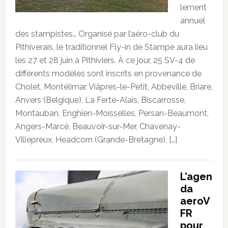
lement
annuel
des stampistes… Organisé par l’aéro-club du
Pithiverais, le traditionnel Fly-in de Stampe aura lieu
les 27 et 28 juin à Pithiviers. À ce jour, 25 SV-4 de
différents modèles sont inscrits en provenance de
Cholet, Montélimar, Viâpres-le-Petit, Abbeville, Briare,
Anvers (Belgique), La Ferté-Alais, Biscarrosse,
Montauban, Enghien-Moisselles, Persan-Beaumont,
Angers-Marcé, Beauvoir-sur-Mer, Chavenay-
Villepreux, Headcorn (Grande-Bretagne), […]
L’agen
da
aeroV
FR
pour