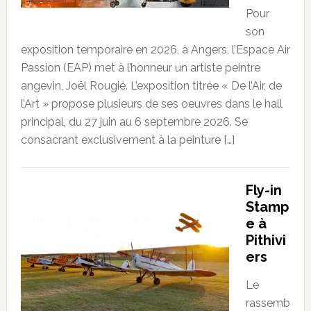
Pour
son
exposition temporaire en 2026, à Angers, l’Espace Air
Passion (EAP) met à l’honneur un artiste peintre
angevin, Joël Rougié. L’exposition titrée « De l’Air, de
l’Art » propose plusieurs de ses oeuvres dans le hall
principal, du 27 juin au 6 septembre 2026. Se
consacrant exclusivement à la peinture […]
Fly-in
Stamp
e à
Pithivi
ers
Le
rassemb