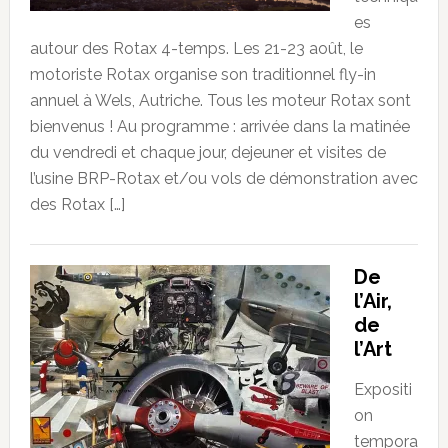
es
autour des Rotax 4-temps. Les 21-23 août, le
motoriste Rotax organise son traditionnel fly-in
annuel à Wels, Autriche. Tous les moteur Rotax sont
bienvenus ! Au programme : arrivée dans la matinée
du vendredi et chaque jour, dejeuner et visites de
l’usine BRP-Rotax et/ou vols de démonstration avec
des Rotax […]
De
l’Air,
de
l’Art
Expositi
on
tempora