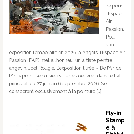
ire pour
l’Espace
Air
Passion.
Pour
son
exposition temporaire en 2026, à Angers, l’Espace Air
Passion (EAP) met à l’honneur un artiste peintre
angevin, Joël Rougié. L’exposition titrée « De l’Air, de
l’Art » propose plusieurs de ses oeuvres dans le hall
principal, du 27 juin au 6 septembre 2026. Se
consacrant exclusivement à la peinture […]
Fly-in
Stamp
e à