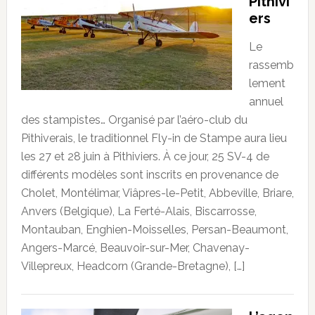
Pithivi
ers
Le
rassemb
lement
annuel
des stampistes… Organisé par l’aéro-club du
Pithiverais, le traditionnel Fly-in de Stampe aura lieu
les 27 et 28 juin à Pithiviers. À ce jour, 25 SV-4 de
différents modèles sont inscrits en provenance de
Cholet, Montélimar, Viâpres-le-Petit, Abbeville, Briare,
Anvers (Belgique), La Ferté-Alais, Biscarrosse,
Montauban, Enghien-Moisselles, Persan-Beaumont,
Angers-Marcé, Beauvoir-sur-Mer, Chavenay-
Villepreux, Headcorn (Grande-Bretagne), […]