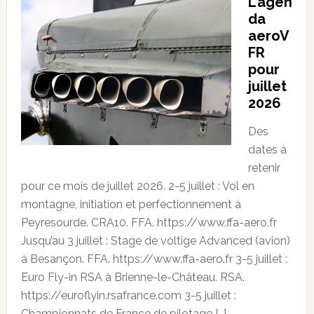
L’agen
da
aeroV
FR
pour
juillet
2026
Des
dates à
retenir
pour ce mois de juillet 2026. 2-5 juillet : Vol en
montagne, initiation et perfectionnement à
Peyresourde. CRA10. FFA. https://www.ffa-aero.fr
Jusqu’au 3 juillet : Stage de voltige Advanced (avion)
à Besançon. FFA. https://www.ffa-aero.fr 3-5 juillet :
Euro Fly-in RSA à Brienne-le-Château. RSA.
https://euroflyin.rsafrance.com 3-5 juillet :
Championnats de France de pilotage […]