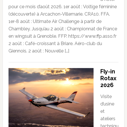
pour ce mois d’août 2026. 1er août : Voltige féminine
(découverte) à Arcachon-Villemarie. CRA10. FFA.
1er-8 août : Ultimate Air Challenge à partir de
Chambley. Jusqu’au 2 août : Championnat de France
en wingsuit à Grenoble. FFP. https://www.ffp.asso.fr
2 août : Café-croissant à Briare. Aéro-club du
Giennois. 2 août : Nouvelle […]
Fly-in
Rotax
2026
Visite
d’usine
et
ateliers
techniqu