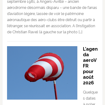
septembre 1981, à Angers-Avrillé – ancien
aérodrome désormais disparu – une bande de fanas
d’aviation légère, lassée de voir le patrimoine
aéronautique des aéro-clubs être détruit ou partir à
l’étranger, se réunissait en association. A l’instigation
de Christian Ravel (à gauche sur la photo […]
L’agen
da
aeroV
FR
pour
août
2026
Quelque
s dates
à noter