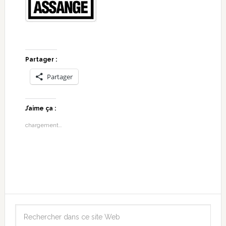
Partager :
Partager
J’aime ça :
chargement…