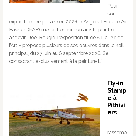
Pour
son
exposition temporaire en 2026, à Angers, l’Espace Air
Passion (EAP) met à l’honneur un artiste peintre
angevin, Joël Rougié. L’exposition titrée « De l’Air, de
l’Art » propose plusieurs de ses oeuvres dans le hall
principal, du 27 juin au 6 septembre 2026. Se
consacrant exclusivement à la peinture […]
Fly-in
Stamp
e à
Pithivi
ers
Le
rassemb