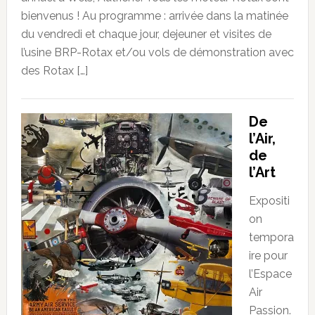
bienvenus ! Au programme : arrivée dans la matinée
du vendredi et chaque jour, dejeuner et visites de
l’usine BRP-Rotax et/ou vols de démonstration avec
des Rotax […]
De
l’Air,
de
l’Art
Expositi
on
tempora
ire pour
l’Espace
Air
Passion.