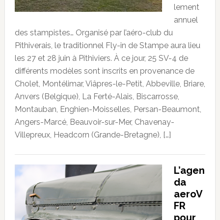
lement
annuel
des stampistes… Organisé par l’aéro-club du
Pithiverais, le traditionnel Fly-in de Stampe aura lieu
les 27 et 28 juin à Pithiviers. À ce jour, 25 SV-4 de
différents modèles sont inscrits en provenance de
Cholet, Montélimar, Viâpres-le-Petit, Abbeville, Briare,
Anvers (Belgique), La Ferté-Alais, Biscarrosse,
Montauban, Enghien-Moisselles, Persan-Beaumont,
Angers-Marcé, Beauvoir-sur-Mer, Chavenay-
Villepreux, Headcorn (Grande-Bretagne), […]
L’agen
da
aeroV
FR
pour