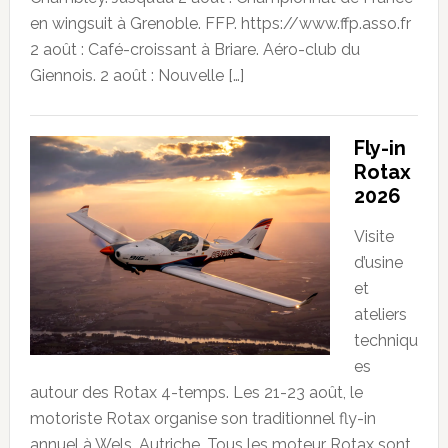
en wingsuit à Grenoble. FFP. https://www.ffp.asso.fr
2 août : Café-croissant à Briare. Aéro-club du
Giennois. 2 août : Nouvelle […]
Fly-in
Rotax
2026
Visite
d’usine
et
ateliers
techniqu
es
autour des Rotax 4-temps. Les 21-23 août, le
motoriste Rotax organise son traditionnel fly-in
annuel à Wels, Autriche. Tous les moteur Rotax sont