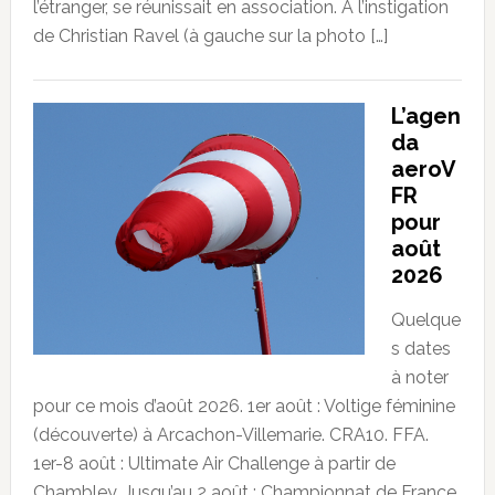
l’étranger, se réunissait en association. A l’instigation
de Christian Ravel (à gauche sur la photo […]
L’agen
da
aeroV
FR
pour
août
2026
Quelque
s dates
à noter
pour ce mois d’août 2026. 1er août : Voltige féminine
(découverte) à Arcachon-Villemarie. CRA10. FFA.
1er-8 août : Ultimate Air Challenge à partir de
Chambley. Jusqu’au 2 août : Championnat de France