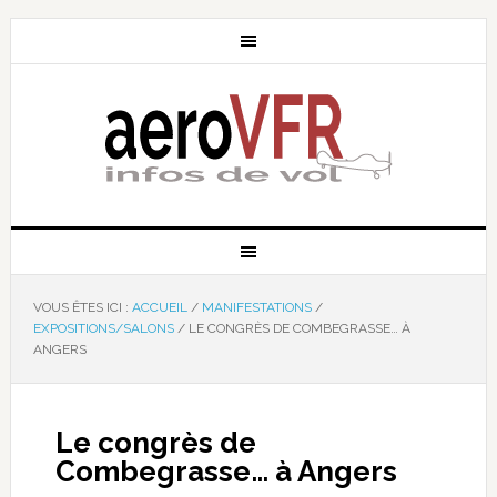
VOUS ÊTES ICI :
ACCUEIL
/
MANIFESTATIONS
/
EXPOSITIONS/SALONS
/
LE CONGRÈS DE COMBEGRASSE… À
ANGERS
Le congrès de
Combegrasse… à Angers