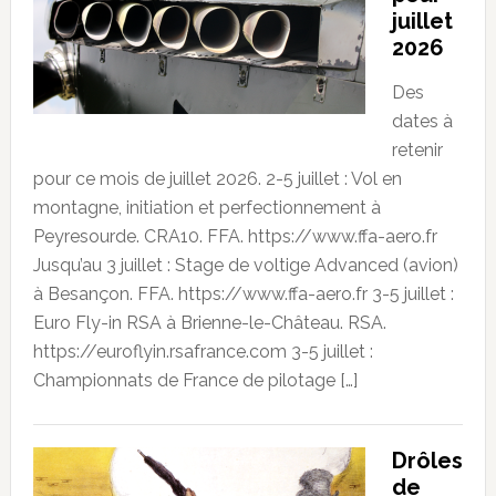
juillet
2026
Des
dates à
retenir
pour ce mois de juillet 2026. 2-5 juillet : Vol en
montagne, initiation et perfectionnement à
Peyresourde. CRA10. FFA. https://www.ffa-aero.fr
Jusqu’au 3 juillet : Stage de voltige Advanced (avion)
à Besançon. FFA. https://www.ffa-aero.fr 3-5 juillet :
Euro Fly-in RSA à Brienne-le-Château. RSA.
https://euroflyin.rsafrance.com 3-5 juillet :
Championnats de France de pilotage […]
Drôles
de