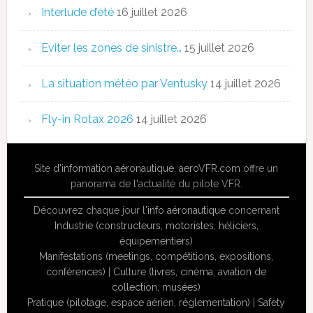
Interlude d’été
16 juillet 2026
Eviter les zones de sinistre…
15 juillet 2026
La situation météo par Ventusky
14 juillet 2026
Fly-in Rotax 2026
14 juillet 2026
Site
d'information aéronautique
,
aeroVFR.com
offre un
panorama de l'actualité du pilote VFR.
Découvrez chaque jour l'
info aéronautique
concernant
Industrie (constructeurs, motoristes, héliciers,
équipementiers)
Manifestations (meetings, compétitions, expositions,
conférences)
|
Culture (livres, cinéma, aviation de
collection, musées)
Pratique (pilotage, espace aérien, réglementation)
|
Safety