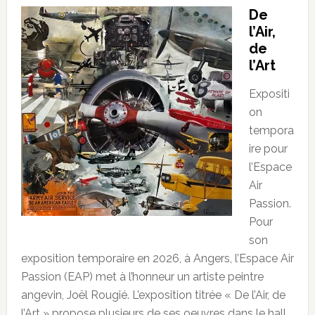
De
l’Air,
de
l’Art
Expositi
on
tempora
ire pour
l’Espace
Air
Passion.
Pour
son
exposition temporaire en 2026, à Angers, l’Espace Air
Passion (EAP) met à l’honneur un artiste peintre
angevin, Joël Rougié. L’exposition titrée « De l’Air, de
l’Art » propose plusieurs de ses oeuvres dans le hall