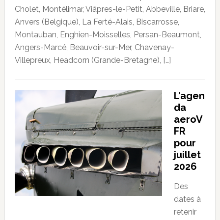
Cholet, Montélimar, Viâpres-le-Petit, Abbeville, Briare,
Anvers (Belgique), La Ferté-Alais, Biscarrosse,
Montauban, Enghien-Moisselles, Persan-Beaumont,
Angers-Marcé, Beauvoir-sur-Mer, Chavenay-
Villepreux, Headcorn (Grande-Bretagne), […]
L’agen
da
aeroV
FR
pour
juillet
2026
Des
dates à
retenir