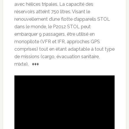
avec hélices tripales. La capacité des
réservoirs atteint 750 litres. Visant le
renouvellement d’une flotte d’appareils STOL
dans le monde, le P2012 STOL peut
embarquer 9 passagers, être utilisé en
monopilote (VFR et IFR, approches GPS
comprises) tout en étant adaptable à tout type
de missions (cargo, évacuation sanitaire,
mixte). ♦♦♦