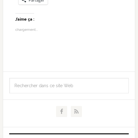
Partager
J’aime ça :
chargement…