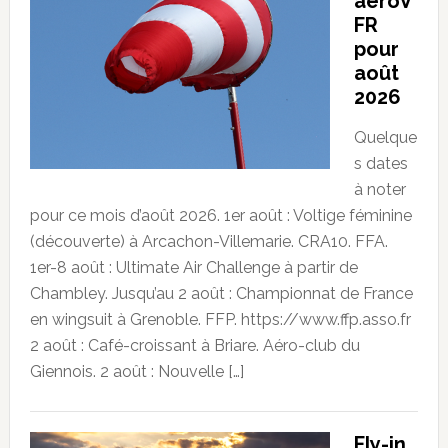
aeroV
FR
pour
août
2026
Quelque
s dates
à noter
pour ce mois d’août 2026. 1er août : Voltige féminine
(découverte) à Arcachon-Villemarie. CRA10. FFA.
1er-8 août : Ultimate Air Challenge à partir de
Chambley. Jusqu’au 2 août : Championnat de France
en wingsuit à Grenoble. FFP. https://www.ffp.asso.fr
2 août : Café-croissant à Briare. Aéro-club du
Giennois. 2 août : Nouvelle […]
Fly-in