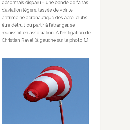
désormais disparu – une bande de fanas
d’aviation légère, lassée de voir le
patrimoine aéronautique des aéro-clubs
être détruit ou partir à l’étranger, se
réunissait en association. A l’instigation de
Christian Ravel (à gauche sur la photo […]