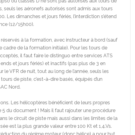
ipso ou classés D ne sont pas autorisés aux tours de
us, seuls les aéronefs autorisés sont admis aux tours
. Les dimanches et jours fériés, l’interdiction s’étend
ence (12/15h00).
 réservés à la formation, avec instructeur à bord (sauf
 cadre de la formation initiale). Pour les tours de
cceptés, il faut faire le distinguo entre services ATS
nds et jours fériés) et inactifs (pas plus de 3 en
r le VFR de nuit, tout au long de l’année, seuls les
tours de piste, c’est-à-dire basés, équipés d’un
DSAC Nord.
ons. Les hélicoptères bénéficient de leurs propres
ge 5 du document ! Mais il faut rajouter une procédure
ans le circuit de piste mais aussi dans les limites de la
ée est la plus grande valeur entre 100 Kt et 1,4.Vs.
 réduction du régime moteur (donc hélice) a pour but