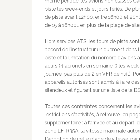
même période, les avions non classés Cal
piste les week-ends et jours fériés. De pl
de piste avant 12h00, entre 16h00 et 20h00
de 15 à 16h00… en plus de la plage de sil
Hors services ATS, les tours de piste sont
accord de l’instructeur uniquement dans le
piste et la limitation du nombre d’avions a
actifs (4 aéronefs en semaine, 3 les week-e
journée, pas plus de 2 en VFR de nuit). Pou
appareils autorisés sont admis à faire des 
silencieux et figurant sur une liste de la 
Toutes ces contraintes concernent les avi
restrictions d’activités, à retrouver en pa
supplémentaire : à l’arrivée et au départ, d
zone LF-R35A, la vitesse maximale autoris
L’adoption de cette plage de vitesse, par