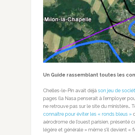
Un Guide rassemblant toutes les con
Chelles-le-Pin avait déjà
son jeu de sociét
pages (la Nasa penserait à l’employer pour
ne retrouve pas sur le site du ministère… 
connaître pour éviter les « ronds bleus »
d
aérodrome de l’ouest parisien, présenté 
légère et générale » même s’il devient « fe