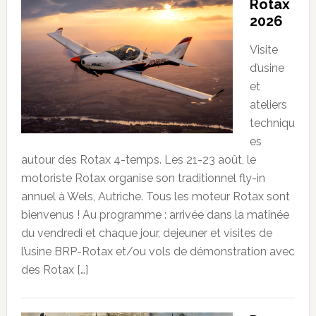
Rotax
2026
Visite
d’usine
et
ateliers
techniqu
es
autour des Rotax 4-temps. Les 21-23 août, le
motoriste Rotax organise son traditionnel fly-in
annuel à Wels, Autriche. Tous les moteur Rotax sont
bienvenus ! Au programme : arrivée dans la matinée
du vendredi et chaque jour, dejeuner et visites de
l’usine BRP-Rotax et/ou vols de démonstration avec
des Rotax […]