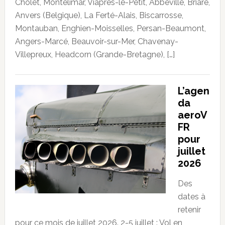
Cholet, Montélimar, Viâpres-le-Petit, Abbeville, Briare,
Anvers (Belgique), La Ferté-Alais, Biscarrosse,
Montauban, Enghien-Moisselles, Persan-Beaumont,
Angers-Marcé, Beauvoir-sur-Mer, Chavenay-
Villepreux, Headcorn (Grande-Bretagne), […]
L’agen
da
aeroV
FR
pour
juillet
2026
Des
dates à
retenir
pour ce mois de juillet 2026. 2-5 juillet : Vol en