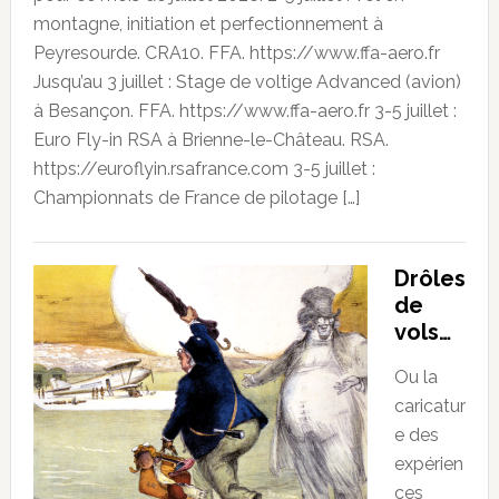
montagne, initiation et perfectionnement à
Peyresourde. CRA10. FFA. https://www.ffa-aero.fr
Jusqu’au 3 juillet : Stage de voltige Advanced (avion)
à Besançon. FFA. https://www.ffa-aero.fr 3-5 juillet :
Euro Fly-in RSA à Brienne-le-Château. RSA.
https://euroflyin.rsafrance.com 3-5 juillet :
Championnats de France de pilotage […]
Drôles
de
vols…
Ou la
caricatur
e des
expérien
ces