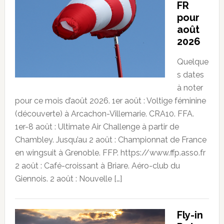
FR
pour
août
2026
Quelque
s dates
à noter
pour ce mois d’août 2026. 1er août : Voltige féminine
(découverte) à Arcachon-Villemarie. CRA10. FFA.
1er-8 août : Ultimate Air Challenge à partir de
Chambley. Jusqu’au 2 août : Championnat de France
en wingsuit à Grenoble. FFP. https://www.ffp.asso.fr
2 août : Café-croissant à Briare. Aéro-club du
Giennois. 2 août : Nouvelle […]
Fly-in