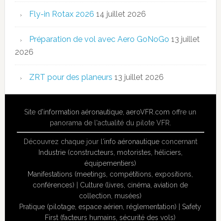
Fly-in Rotax 2026
14 juillet 2026
Préparation de vol avec Aero GoNoGo
13 juillet
2026
ZRT pour des planeurs
13 juillet 2026
Site
d'information aéronautique
,
aeroVFR.com
offre un
panorama de l'actualité du pilote VFR.
Découvrez chaque jour l'
info aéronautique
concernant
Industrie (constructeurs, motoristes, héliciers,
équipementiers)
Manifestations (meetings, compétitions, expositions,
conférences)
|
Culture (livres, cinéma, aviation de
collection, musées)
Pratique (pilotage, espace aérien, réglementation)
|
Safety
First (facteurs humains, sécurité des vols)