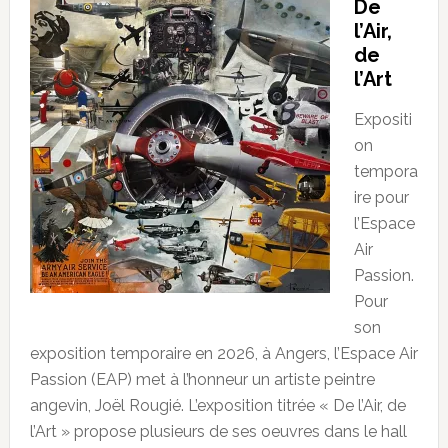
De
l’Air,
de
l’Art
Expositi
on
tempora
ire pour
l’Espace
Air
Passion.
Pour
son
exposition temporaire en 2026, à Angers, l’Espace Air
Passion (EAP) met à l’honneur un artiste peintre
angevin, Joël Rougié. L’exposition titrée « De l’Air, de
l’Art » propose plusieurs de ses oeuvres dans le hall