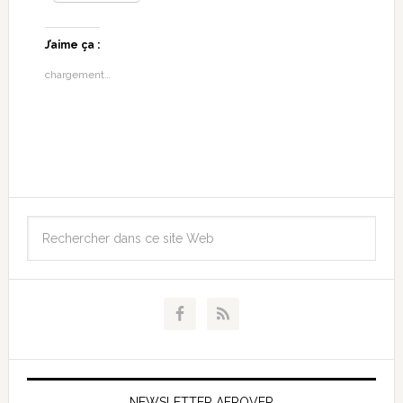
J’aime ça :
chargement…
NEWSLETTER AEROVFR