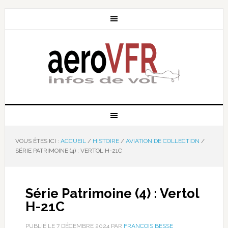
VOUS ÊTES ICI :
ACCUEIL
/
HISTOIRE
/
AVIATION DE COLLECTION
/
SÉRIE PATRIMOINE (4) : VERTOL H-21C
Série Patrimoine (4) : Vertol
H-21C
PUBLIÉ LE
7 DÉCEMBRE 2024
PAR
FRANÇOIS BESSE