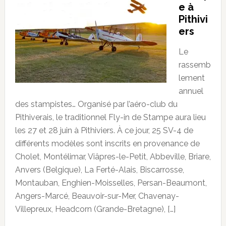
e à
Pithivi
ers
Le
rassemb
lement
annuel
des stampistes… Organisé par l’aéro-club du
Pithiverais, le traditionnel Fly-in de Stampe aura lieu
les 27 et 28 juin à Pithiviers. À ce jour, 25 SV-4 de
différents modèles sont inscrits en provenance de
Cholet, Montélimar, Viâpres-le-Petit, Abbeville, Briare,
Anvers (Belgique), La Ferté-Alais, Biscarrosse,
Montauban, Enghien-Moisselles, Persan-Beaumont,
Angers-Marcé, Beauvoir-sur-Mer, Chavenay-
Villepreux, Headcorn (Grande-Bretagne), […]