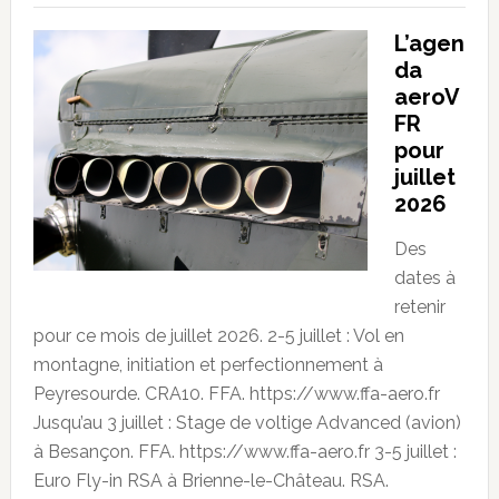
L’agen
da
aeroV
FR
pour
juillet
2026
Des
dates à
retenir
pour ce mois de juillet 2026. 2-5 juillet : Vol en
montagne, initiation et perfectionnement à
Peyresourde. CRA10. FFA. https://www.ffa-aero.fr
Jusqu’au 3 juillet : Stage de voltige Advanced (avion)
à Besançon. FFA. https://www.ffa-aero.fr 3-5 juillet :
Euro Fly-in RSA à Brienne-le-Château. RSA.