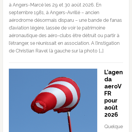
à Angers-Marcé les 29 et 30 août 2026. En
septembre 1981, à Angers-Avrillé – ancien
aérodrome désormais disparu – une bande de fanas
d’aviation légère, lassée de voir le patrimoine
aéronautique des aéro-clubs être détruit ou partir à
l’étranger, se réunissait en association. A l’instigation
de Christian Ravel (à gauche sur la photo […]
L’agen
da
aeroV
FR
pour
août
2026
Quelque