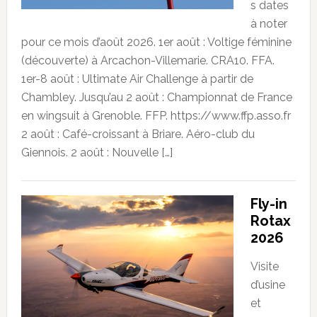
s dates
à noter
pour ce mois d’août 2026. 1er août : Voltige féminine
(découverte) à Arcachon-Villemarie. CRA10. FFA.
1er-8 août : Ultimate Air Challenge à partir de
Chambley. Jusqu’au 2 août : Championnat de France
en wingsuit à Grenoble. FFP. https://www.ffp.asso.fr
2 août : Café-croissant à Briare. Aéro-club du
Giennois. 2 août : Nouvelle […]
Fly-in
Rotax
2026
Visite
d’usine
et