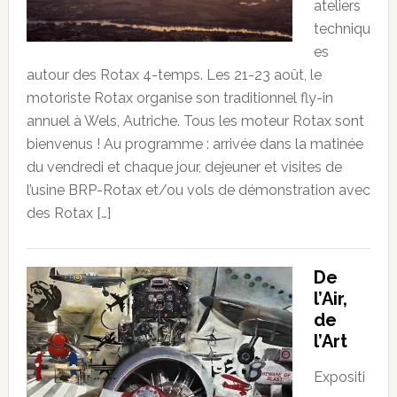
ateliers
techniqu
es
autour des Rotax 4-temps. Les 21-23 août, le
motoriste Rotax organise son traditionnel fly-in
annuel à Wels, Autriche. Tous les moteur Rotax sont
bienvenus ! Au programme : arrivée dans la matinée
du vendredi et chaque jour, dejeuner et visites de
l’usine BRP-Rotax et/ou vols de démonstration avec
des Rotax […]
De
l’Air,
de
l’Art
Expositi