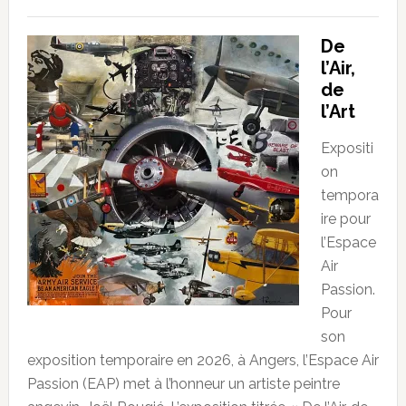
De
l’Air,
de
l’Art
Expositi
on
tempora
ire pour
l’Espace
Air
Passion.
Pour
son
exposition temporaire en 2026, à Angers, l’Espace Air
Passion (EAP) met à l’honneur un artiste peintre