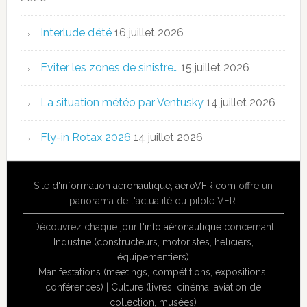
Interlude d’été
16 juillet 2026
Eviter les zones de sinistre…
15 juillet 2026
La situation météo par Ventusky
14 juillet 2026
Fly-in Rotax 2026
14 juillet 2026
Site
d'information aéronautique
,
aeroVFR.com
offre un
panorama de l'actualité du pilote VFR.
Découvrez chaque jour l'
info aéronautique
concernant
Industrie (constructeurs, motoristes, héliciers,
équipementiers)
Manifestations (meetings, compétitions, expositions,
conférences)
|
Culture (livres, cinéma, aviation de
collection, musées)