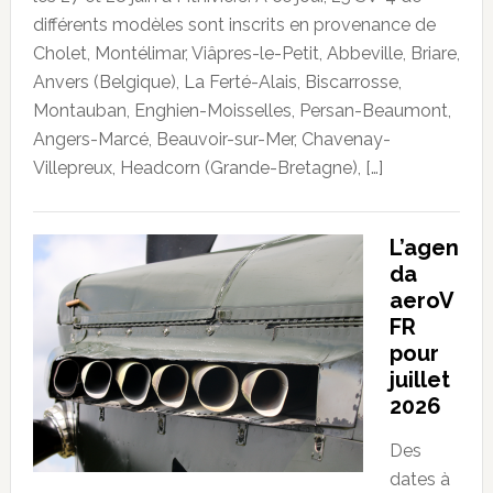
différents modèles sont inscrits en provenance de
Cholet, Montélimar, Viâpres-le-Petit, Abbeville, Briare,
Anvers (Belgique), La Ferté-Alais, Biscarrosse,
Montauban, Enghien-Moisselles, Persan-Beaumont,
Angers-Marcé, Beauvoir-sur-Mer, Chavenay-
Villepreux, Headcorn (Grande-Bretagne), […]
L’agen
da
aeroV
FR
pour
juillet
2026
Des
dates à