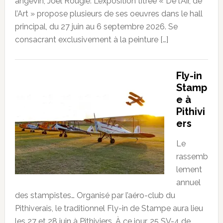
angevin, Joël Rougié. L’exposition titrée « De l’Air, de
l’Art » propose plusieurs de ses oeuvres dans le hall
principal, du 27 juin au 6 septembre 2026. Se
consacrant exclusivement à la peinture […]
Fly-in
Stamp
e à
Pithivi
ers
Le
rassemb
lement
annuel
des stampistes… Organisé par l’aéro-club du
Pithiverais, le traditionnel Fly-in de Stampe aura lieu
les 27 et 28 juin à Pithiviers. À ce jour, 25 SV-4 de