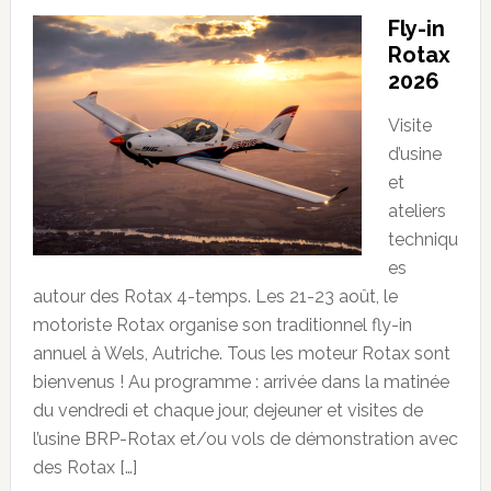
Fly-in
Rotax
2026
Visite
d’usine
et
ateliers
techniqu
es
autour des Rotax 4-temps. Les 21-23 août, le
motoriste Rotax organise son traditionnel fly-in
annuel à Wels, Autriche. Tous les moteur Rotax sont
bienvenus ! Au programme : arrivée dans la matinée
du vendredi et chaque jour, dejeuner et visites de
l’usine BRP-Rotax et/ou vols de démonstration avec
des Rotax […]