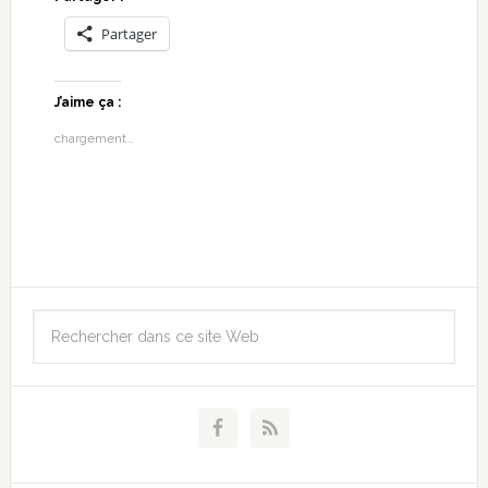
Partager
J’aime ça :
chargement…