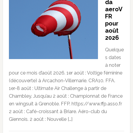
da
aeroV
FR
pour
août
2026
Quelque
s dates
à noter
pour ce mois d’août 2026. 1er août : Voltige féminine
(découverte) à Arcachon-Villemarie. CRA10. FFA.
1er-8 août : Ultimate Air Challenge à partir de
Chambley. Jusqu’au 2 août : Championnat de France
en wingsuit à Grenoble. FFP. https://www.ffp.asso.fr
2 août : Café-croissant à Briare. Aéro-club du
Giennois. 2 août : Nouvelle […]