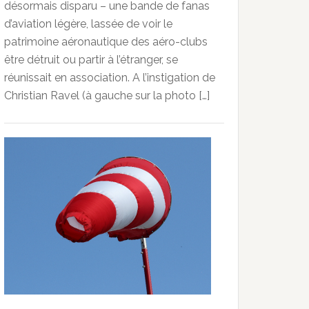
désormais disparu – une bande de fanas
d’aviation légère, lassée de voir le
patrimoine aéronautique des aéro-clubs
être détruit ou partir à l’étranger, se
réunissait en association. A l’instigation de
Christian Ravel (à gauche sur la photo […]