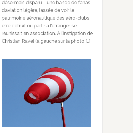
désormais disparu – une bande de fanas
d’aviation légère, lassée de voir le
patrimoine aéronautique des aéro-clubs
être détruit ou partir à l’étranger, se
réunissait en association. A l’instigation de
Christian Ravel (à gauche sur la photo […]