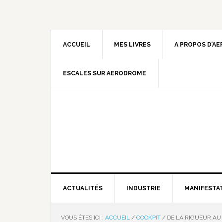
ACCUEIL
MES LIVRES
A PROPOS D’A
ESCALES SUR AERODROME
ACTUALITÉS
INDUSTRIE
MANIFESTA
VOUS ÊTES ICI :
ACCUEIL
/
COCKPIT
/
DE LA RIGUEUR AU 