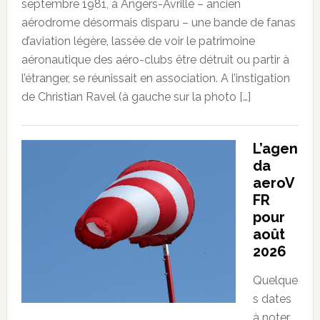
septembre 1981, à Angers-Avrillé – ancien
aérodrome désormais disparu – une bande de fanas
d’aviation légère, lassée de voir le patrimoine
aéronautique des aéro-clubs être détruit ou partir à
l’étranger, se réunissait en association. A l’instigation
de Christian Ravel (à gauche sur la photo […]
L’agen
da
aeroV
FR
pour
août
2026
Quelque
s dates
à noter