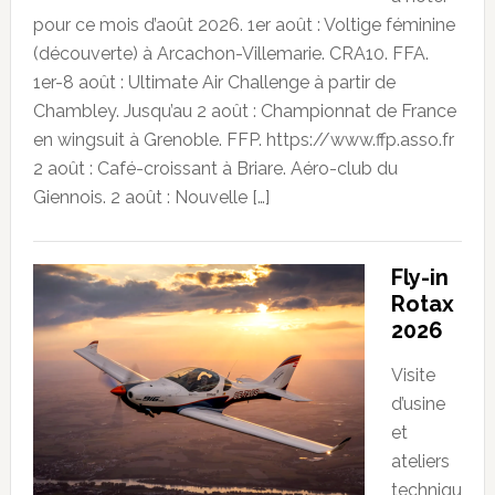
pour ce mois d’août 2026. 1er août : Voltige féminine
(découverte) à Arcachon-Villemarie. CRA10. FFA.
1er-8 août : Ultimate Air Challenge à partir de
Chambley. Jusqu’au 2 août : Championnat de France
en wingsuit à Grenoble. FFP. https://www.ffp.asso.fr
2 août : Café-croissant à Briare. Aéro-club du
Giennois. 2 août : Nouvelle […]
Fly-in
Rotax
2026
Visite
d’usine
et
ateliers
techniqu