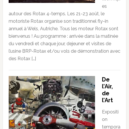
es
autour des Rotax 4-temps. Les 21-23 août, le
motoriste Rotax organise son traditionnel fly-in
annuel à Wels, Autriche. Tous les moteur Rotax sont
bienvenus ! Au programme : arrivée dans la matinée
du vendredi et chaque jour, dejeuner et visites de
l’usine BRP-Rotax et/ou vols de démonstration avec
des Rotax […]
De
l’Air,
de
l’Art
Expositi
on
tempora