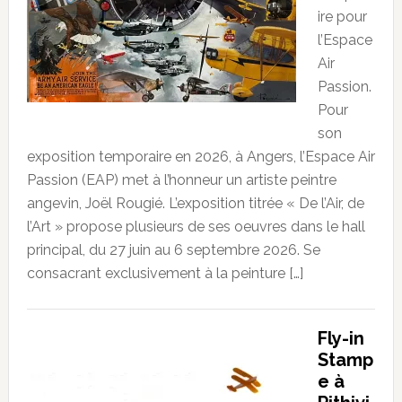
ire pour
l’Espace
Air
Passion.
Pour
son
exposition temporaire en 2026, à Angers, l’Espace Air
Passion (EAP) met à l’honneur un artiste peintre
angevin, Joël Rougié. L’exposition titrée « De l’Air, de
l’Art » propose plusieurs de ses oeuvres dans le hall
principal, du 27 juin au 6 septembre 2026. Se
consacrant exclusivement à la peinture […]
Fly-in
Stamp
e à