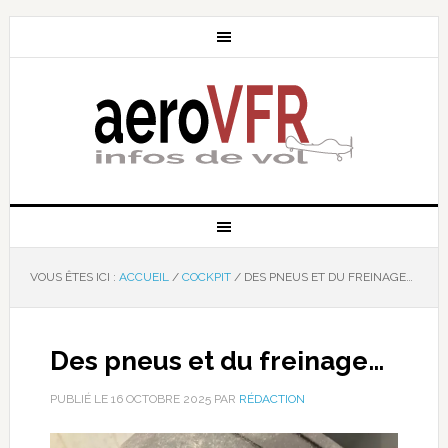
VOUS ÊTES ICI :
ACCUEIL
/
COCKPIT
/
DES PNEUS ET DU FREINAGE…
Des pneus et du freinage…
PUBLIÉ LE
16 OCTOBRE 2025
PAR
RÉDACTION