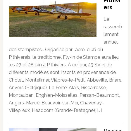
Pithivi
ers
Le
rassemb
lement
annuel
des stampistes… Organisé par l’aéro-club du
Pithiverais, le traditionnel Fly-in de Stampe aura lieu
les 27 et 28 juin à Pithiviers. À ce jour, 25 SV-4 de
différents modèles sont inscrits en provenance de
Cholet, Montélimar, Viâpres-le-Petit, Abbeville, Briare,
Anvers (Belgique), La Ferté-Alais, Biscarrosse,
Montauban, Enghien-Moisselles, Persan-Beaumont,
Angers-Marcé, Beauvoir-sur-Mer, Chavenay-
Villepreux, Headcorn (Grande-Bretagne), […]