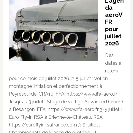
L’agen
da
aeroV
FR
pour
juillet
2026
Des
dates à
retenir
pour ce mois de juillet 2026. 2-5 juillet : Vol en
montagne, initiation et perfectionnement à
Peyresourde. CRA10. FFA. https://www.ffa-aero.fr
Jusqu’au 3 juillet : Stage de voltige Advanced (avion)
à Besançon. FFA. https://www.ffa-aero.fr 3-5 juillet :
Euro Fly-in RSA à Brienne-le-Château. RSA.
https://euroflyin.rsafrance.com 3-5 juillet :
Championnats de France de pilotage […]