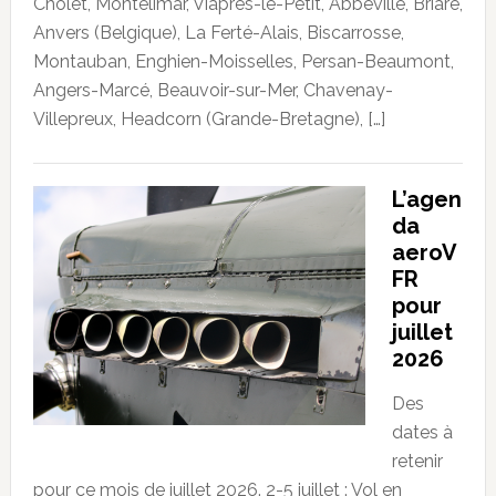
Cholet, Montélimar, Viâpres-le-Petit, Abbeville, Briare,
Anvers (Belgique), La Ferté-Alais, Biscarrosse,
Montauban, Enghien-Moisselles, Persan-Beaumont,
Angers-Marcé, Beauvoir-sur-Mer, Chavenay-
Villepreux, Headcorn (Grande-Bretagne), […]
L’agen
da
aeroV
FR
pour
juillet
2026
Des
dates à
retenir
pour ce mois de juillet 2026. 2-5 juillet : Vol en