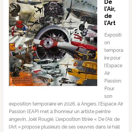
De
l’Air,
de
l’Art
Expositi
on
tempora
ire pour
l’Espace
Air
Passion.
Pour
son
exposition temporaire en 2026, à Angers, l’Espace Air
Passion (EAP) met à l’honneur un artiste peintre
angevin, Joël Rougié. L’exposition titrée « De l’Air, de
l’Art » propose plusieurs de ses oeuvres dans le hall