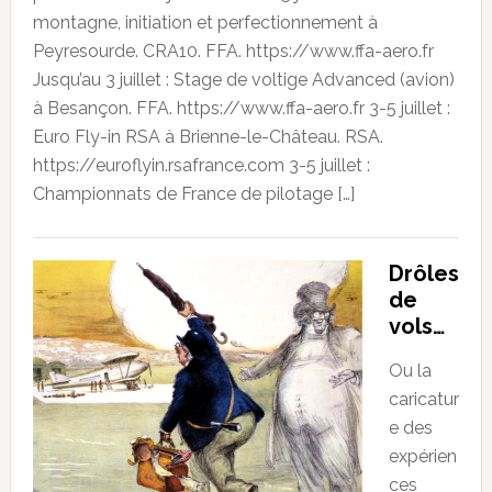
montagne, initiation et perfectionnement à
Peyresourde. CRA10. FFA. https://www.ffa-aero.fr
Jusqu’au 3 juillet : Stage de voltige Advanced (avion)
à Besançon. FFA. https://www.ffa-aero.fr 3-5 juillet :
Euro Fly-in RSA à Brienne-le-Château. RSA.
https://euroflyin.rsafrance.com 3-5 juillet :
Championnats de France de pilotage […]
Drôles
de
vols…
Ou la
caricatur
e des
expérien
ces