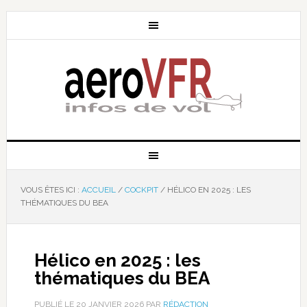
VOUS ÊTES ICI :
ACCUEIL
/
COCKPIT
/
HÉLICO EN 2025 : LES
THÉMATIQUES DU BEA
Hélico en 2025 : les
thématiques du BEA
PUBLIÉ LE
20 JANVIER 2026
PAR
RÉDACTION