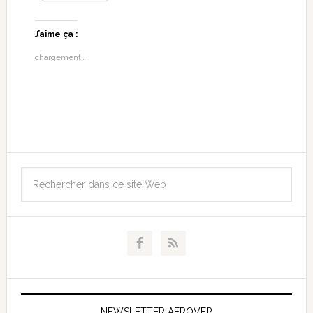
J’aime ça :
chargement…
NEWSLETTER AEROVFR