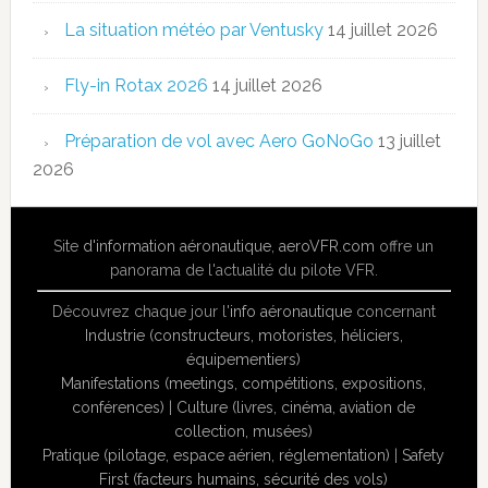
La situation météo par Ventusky
14 juillet 2026
Fly-in Rotax 2026
14 juillet 2026
Préparation de vol avec Aero GoNoGo
13 juillet
2026
Site
d'information aéronautique
,
aeroVFR.com
offre un
panorama de l'actualité du pilote VFR.
Découvrez chaque jour l'
info aéronautique
concernant
Industrie (constructeurs, motoristes, héliciers,
équipementiers)
Manifestations (meetings, compétitions, expositions,
conférences)
|
Culture (livres, cinéma, aviation de
collection, musées)
Pratique (pilotage, espace aérien, réglementation)
|
Safety
First (facteurs humains, sécurité des vols)