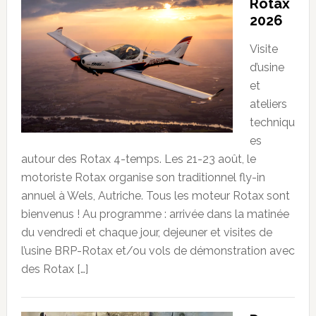
Rotax
2026
Visite
d’usine
et
ateliers
techniqu
es
autour des Rotax 4-temps. Les 21-23 août, le
motoriste Rotax organise son traditionnel fly-in
annuel à Wels, Autriche. Tous les moteur Rotax sont
bienvenus ! Au programme : arrivée dans la matinée
du vendredi et chaque jour, dejeuner et visites de
l’usine BRP-Rotax et/ou vols de démonstration avec
des Rotax […]