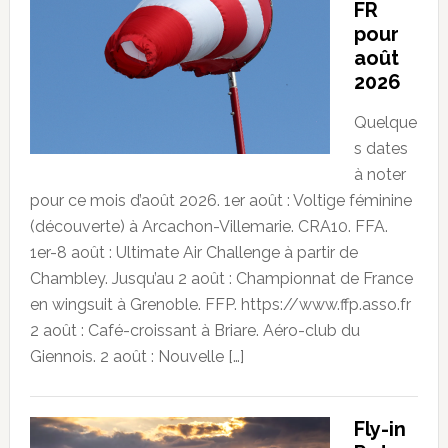
FR
pour
août
2026
Quelque
s dates
à noter
pour ce mois d’août 2026. 1er août : Voltige féminine
(découverte) à Arcachon-Villemarie. CRA10. FFA.
1er-8 août : Ultimate Air Challenge à partir de
Chambley. Jusqu’au 2 août : Championnat de France
en wingsuit à Grenoble. FFP. https://www.ffp.asso.fr
2 août : Café-croissant à Briare. Aéro-club du
Giennois. 2 août : Nouvelle […]
Fly-in