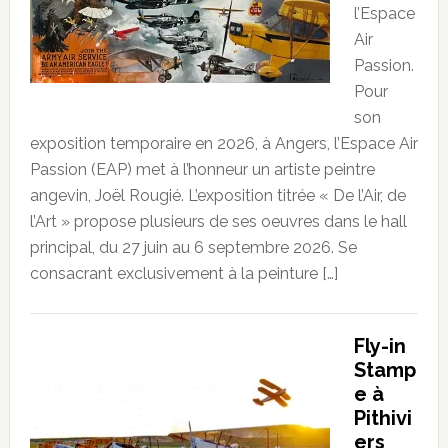
l’Espace
Air
Passion.
Pour
son
exposition temporaire en 2026, à Angers, l’Espace Air
Passion (EAP) met à l’honneur un artiste peintre
angevin, Joël Rougié. L’exposition titrée « De l’Air, de
l’Art » propose plusieurs de ses oeuvres dans le hall
principal, du 27 juin au 6 septembre 2026. Se
consacrant exclusivement à la peinture […]
Fly-in
Stamp
e à
Pithivi
ers