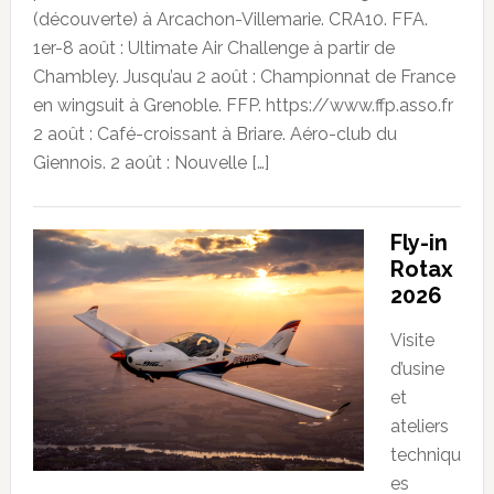
(découverte) à Arcachon-Villemarie. CRA10. FFA.
1er-8 août : Ultimate Air Challenge à partir de
Chambley. Jusqu’au 2 août : Championnat de France
en wingsuit à Grenoble. FFP. https://www.ffp.asso.fr
2 août : Café-croissant à Briare. Aéro-club du
Giennois. 2 août : Nouvelle […]
Fly-in
Rotax
2026
Visite
d’usine
et
ateliers
techniqu
es