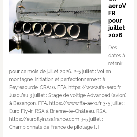
aeroV
FR
pour
juillet
2026
Des
dates à
retenir
pour ce mois de juillet 2026. 2-5 juillet : Vol en
montagne, initiation et perfectionnement à
Peyresourde. CRA10. FFA. https://www.ffa-aero.fr
Jusqu’au 3 juillet : Stage de voltige Advanced (avion)
à Besançon. FFA. https://www.ffa-aero.fr 3-5 juillet :
Euro Fly-in RSA à Brienne-le-Château. RSA.
https://euroflyin.rsafrance.com 3-5 juillet :
Championnats de France de pilotage […]