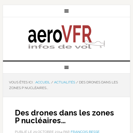
VOUS ÊTES ICI :
ACCUEIL
/
ACTUALITÉS
/
DES DRONES DANS LES
ZONES P NUCLÉAIRES…
Des drones dans les zones
P nucléaires…
PUBLIÉ LE
29 OCTOBRE 2014
PAR
FRANÇOIS BESSE