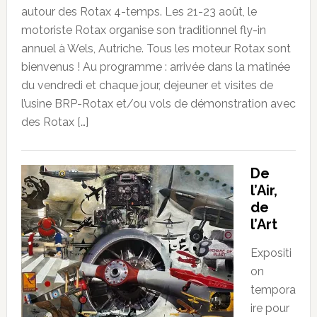
autour des Rotax 4-temps. Les 21-23 août, le
motoriste Rotax organise son traditionnel fly-in
annuel à Wels, Autriche. Tous les moteur Rotax sont
bienvenus ! Au programme : arrivée dans la matinée
du vendredi et chaque jour, dejeuner et visites de
l’usine BRP-Rotax et/ou vols de démonstration avec
des Rotax […]
De
l’Air,
de
l’Art
Expositi
on
tempora
ire pour