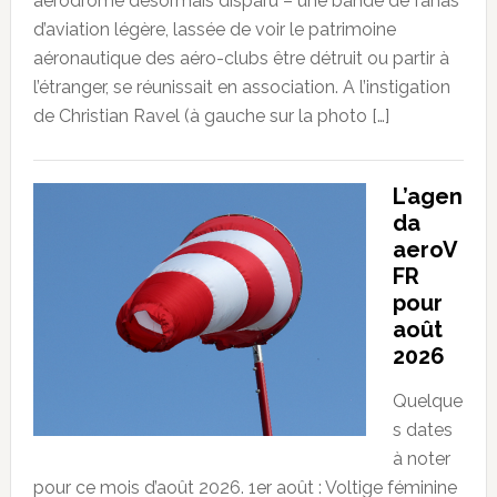
aérodrome désormais disparu – une bande de fanas
d’aviation légère, lassée de voir le patrimoine
aéronautique des aéro-clubs être détruit ou partir à
l’étranger, se réunissait en association. A l’instigation
de Christian Ravel (à gauche sur la photo […]
L’agen
da
aeroV
FR
pour
août
2026
Quelque
s dates
à noter
pour ce mois d’août 2026. 1er août : Voltige féminine