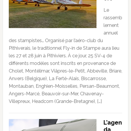
Le
rassemb
lement
annuel
des stampistes… Organisé par l’aéro-club du
Pithiverais, le traditionnel Fly-in de Stampe aura lieu
les 27 et 28 juin à Pithiviers. À ce jour, 25 SV-4 de
différents modèles sont inscrits en provenance de
Cholet, Montélimar, Viâpres-le-Petit, Abbeville, Briare,
Anvers (Belgique), La Ferté-Alais, Biscarrosse,
Montauban, Enghien-Moisselles, Persan-Beaumont,
Angers-Marcé, Beauvoir-sur-Mer, Chavenay-
Villepreux, Headcorn (Grande-Bretagne), […]
L’agen
da