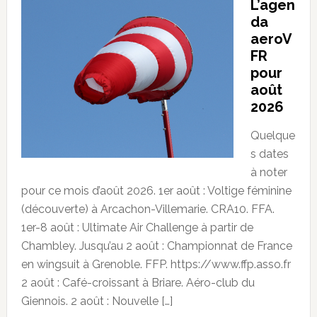
L’agen
da
aeroV
FR
pour
août
2026
Quelque
s dates
à noter
pour ce mois d’août 2026. 1er août : Voltige féminine
(découverte) à Arcachon-Villemarie. CRA10. FFA.
1er-8 août : Ultimate Air Challenge à partir de
Chambley. Jusqu’au 2 août : Championnat de France
en wingsuit à Grenoble. FFP. https://www.ffp.asso.fr
2 août : Café-croissant à Briare. Aéro-club du
Giennois. 2 août : Nouvelle […]