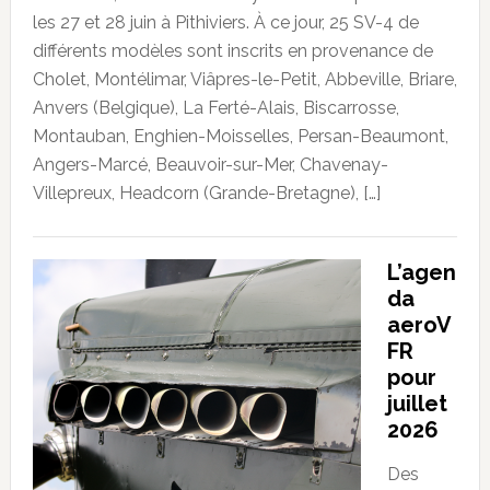
les 27 et 28 juin à Pithiviers. À ce jour, 25 SV-4 de
différents modèles sont inscrits en provenance de
Cholet, Montélimar, Viâpres-le-Petit, Abbeville, Briare,
Anvers (Belgique), La Ferté-Alais, Biscarrosse,
Montauban, Enghien-Moisselles, Persan-Beaumont,
Angers-Marcé, Beauvoir-sur-Mer, Chavenay-
Villepreux, Headcorn (Grande-Bretagne), […]
L’agen
da
aeroV
FR
pour
juillet
2026
Des