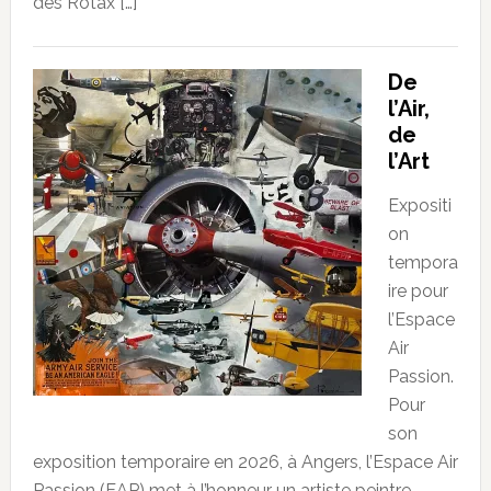
des Rotax […]
De
l’Air,
de
l’Art
Expositi
on
tempora
ire pour
l’Espace
Air
Passion.
Pour
son
exposition temporaire en 2026, à Angers, l’Espace Air
Passion (EAP) met à l’honneur un artiste peintre