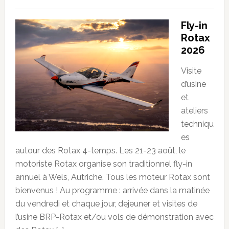
Fly-in
Rotax
2026
Visite
d’usine
et
ateliers
techniqu
es
autour des Rotax 4-temps. Les 21-23 août, le
motoriste Rotax organise son traditionnel fly-in
annuel à Wels, Autriche. Tous les moteur Rotax sont
bienvenus ! Au programme : arrivée dans la matinée
du vendredi et chaque jour, dejeuner et visites de
l’usine BRP-Rotax et/ou vols de démonstration avec