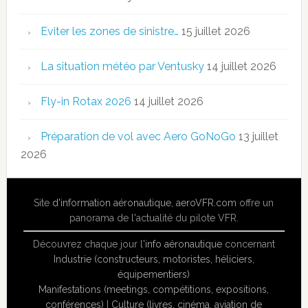
Eviter les zones de sinistre…
15 juillet 2026
La situation météo par Ventusky
14 juillet 2026
Fly-in Rotax 2026
14 juillet 2026
Préparation de vol avec Aero GoNoGo
13 juillet
2026
Site
d'information aéronautique
,
aeroVFR.com
offre un
panorama de l'actualité du pilote VFR.
Découvrez chaque jour l'
info aéronautique
concernant
Industrie (constructeurs, motoristes, héliciers,
équipementiers)
Manifestations (meetings, compétitions, expositions,
conférences)
|
Culture (livres, cinéma, aviation de