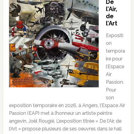
De
l’Air,
de
l’Art
Expositi
on
tempora
ire pour
l’Espace
Air
Passion.
Pour
son
exposition temporaire en 2026, à Angers, l’Espace Air
Passion (EAP) met à l’honneur un artiste peintre
angevin, Joël Rougié. L’exposition titrée « De l’Air, de
l’Art » propose plusieurs de ses oeuvres dans le hall