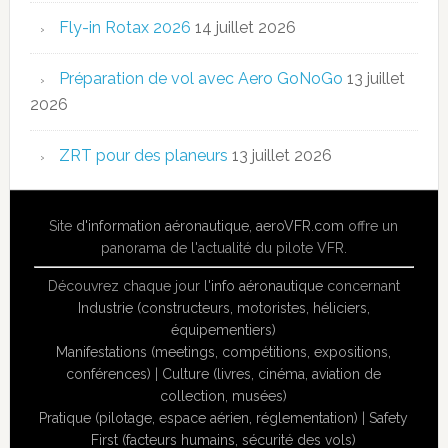
Fly-in Rotax 2026
14 juillet 2026
Préparation de vol avec Aero GoNoGo
13 juillet
2026
ZRT pour des planeurs
13 juillet 2026
Site
d'information aéronautique
,
aeroVFR.com
offre un
panorama de l'actualité du pilote VFR.
Découvrez chaque jour l'
info aéronautique
concernant
Industrie (constructeurs, motoristes, héliciers,
équipementiers)
Manifestations (meetings, compétitions, expositions,
conférences)
|
Culture (livres, cinéma, aviation de
collection, musées)
Pratique (pilotage, espace aérien, réglementation)
|
Safety
First (facteurs humains, sécurité des vols)