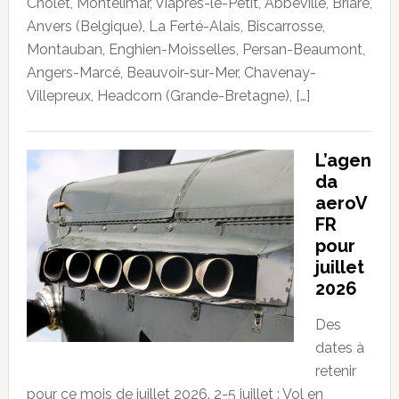
Cholet, Montélimar, Viâpres-le-Petit, Abbeville, Briare,
Anvers (Belgique), La Ferté-Alais, Biscarrosse,
Montauban, Enghien-Moisselles, Persan-Beaumont,
Angers-Marcé, Beauvoir-sur-Mer, Chavenay-
Villepreux, Headcorn (Grande-Bretagne), […]
L’agen
da
aeroV
FR
pour
juillet
2026
Des
dates à
retenir
pour ce mois de juillet 2026. 2-5 juillet : Vol en