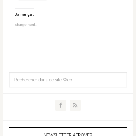
J’aime ça :
chargement…
NEWSLETTER AEROVFR