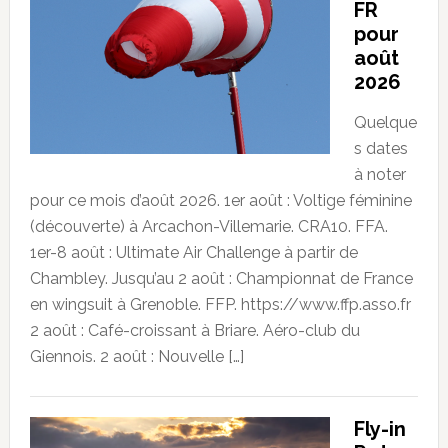
FR
pour
août
2026
Quelque
s dates
à noter
pour ce mois d’août 2026. 1er août : Voltige féminine
(découverte) à Arcachon-Villemarie. CRA10. FFA.
1er-8 août : Ultimate Air Challenge à partir de
Chambley. Jusqu’au 2 août : Championnat de France
en wingsuit à Grenoble. FFP. https://www.ffp.asso.fr
2 août : Café-croissant à Briare. Aéro-club du
Giennois. 2 août : Nouvelle […]
Fly-in