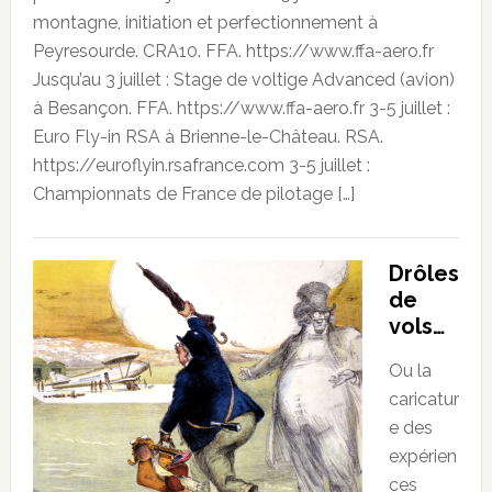
montagne, initiation et perfectionnement à
Peyresourde. CRA10. FFA. https://www.ffa-aero.fr
Jusqu’au 3 juillet : Stage de voltige Advanced (avion)
à Besançon. FFA. https://www.ffa-aero.fr 3-5 juillet :
Euro Fly-in RSA à Brienne-le-Château. RSA.
https://euroflyin.rsafrance.com 3-5 juillet :
Championnats de France de pilotage […]
Drôles
de
vols…
Ou la
caricatur
e des
expérien
ces