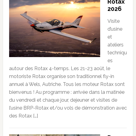
Rotax
2026
Visite
d’usine
et
ateliers
techniqu
es
autour des Rotax 4-temps. Les 21-23 août, le
motoriste Rotax organise son traditionnel fly-in
annuel à Wels, Autriche. Tous les moteur Rotax sont
bienvenus ! Au programme : arrivée dans la matinée
du vendredi et chaque jour, dejeuner et visites de
l’usine BRP-Rotax et/ou vols de démonstration avec
des Rotax […]