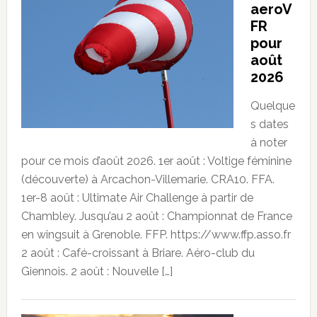
aeroV
FR
pour
août
2026
Quelque
s dates
à noter
pour ce mois d’août 2026. 1er août : Voltige féminine
(découverte) à Arcachon-Villemarie. CRA10. FFA.
1er-8 août : Ultimate Air Challenge à partir de
Chambley. Jusqu’au 2 août : Championnat de France
en wingsuit à Grenoble. FFP. https://www.ffp.asso.fr
2 août : Café-croissant à Briare. Aéro-club du
Giennois. 2 août : Nouvelle […]