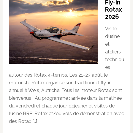
Fly-in
Rotax
2026
Visite
d’usine
et
ateliers
techniqu
es
autour des Rotax 4-temps. Les 21-23 août, le
motoriste Rotax organise son traditionnel fly-in
annuel à Wels, Autriche. Tous les moteur Rotax sont
bienvenus ! Au programme : arrivée dans la matinée
du vendredi et chaque jour, dejeuner et visites de
l’usine BRP-Rotax et/ou vols de démonstration avec
des Rotax […]