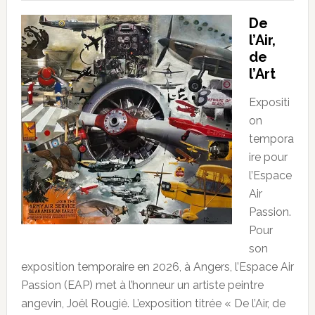
De
l’Air,
de
l’Art
Expositi
on
tempora
ire pour
l’Espace
Air
Passion.
Pour
son
exposition temporaire en 2026, à Angers, l’Espace Air
Passion (EAP) met à l’honneur un artiste peintre
angevin, Joël Rougié. L’exposition titrée « De l’Air, de