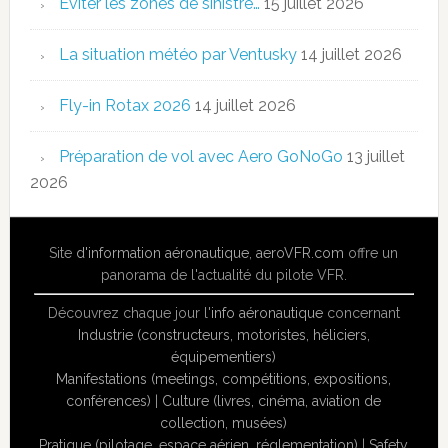
Eviter les zones de sinistre…
15 juillet 2026
La situation météo par Ventusky
14 juillet 2026
Fly-in Rotax 2026
14 juillet 2026
Préparation de vol avec Aero GoNoGo
13 juillet
2026
Site
d'information aéronautique
,
aeroVFR.com
offre un
panorama de l'actualité du pilote VFR.
Découvrez chaque jour l'
info aéronautique
concernant
Industrie (constructeurs, motoristes, héliciers,
équipementiers)
Manifestations (meetings, compétitions, expositions,
conférences)
|
Culture (livres, cinéma, aviation de
collection, musées)
Pratique (pilotage, espace aérien, réglementation)
|
Safety