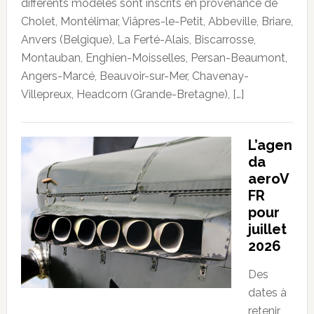
différents modèles sont inscrits en provenance de
Cholet, Montélimar, Viâpres-le-Petit, Abbeville, Briare,
Anvers (Belgique), La Ferté-Alais, Biscarrosse,
Montauban, Enghien-Moisselles, Persan-Beaumont,
Angers-Marcé, Beauvoir-sur-Mer, Chavenay-
Villepreux, Headcorn (Grande-Bretagne), […]
L’agen
da
aeroV
FR
pour
juillet
2026
Des
dates à
retenir