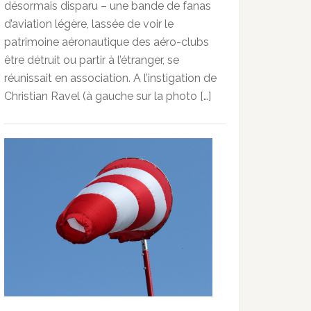
désormais disparu – une bande de fanas
d’aviation légère, lassée de voir le
patrimoine aéronautique des aéro-clubs
être détruit ou partir à l’étranger, se
réunissait en association. A l’instigation de
Christian Ravel (à gauche sur la photo […]