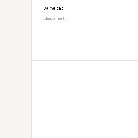
J’aime ça :
chargement…